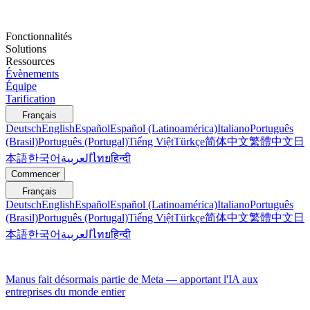
Fonctionnalités
Solutions
Ressources
Évènements
Équipe
Tarification
Français
Deutsch
English
Español
Español (Latinoamérica)
Italiano
Português
(Brasil)
Português (Portugal)
Tiếng Việt
Türkçe
简体中文
繁體中文
日
本語
한국어
العربية
ไทย
हिन्दी
Commencer
Français
Deutsch
English
Español
Español (Latinoamérica)
Italiano
Português
(Brasil)
Português (Portugal)
Tiếng Việt
Türkçe
简体中文
繁體中文
日
本語
한국어
العربية
ไทย
हिन्दी
Manus fait désormais partie de Meta — apportant l'IA aux
entreprises du monde entier