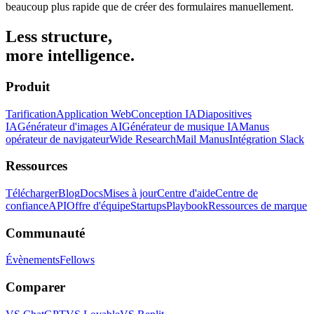
beaucoup plus rapide que de créer des formulaires manuellement.
Less structure,
more intelligence.
Produit
Tarification
Application Web
Conception IA
Diapositives
IA
Générateur d'images AI
Générateur de musique IA
Manus
opérateur de navigateur
Wide Research
Mail Manus
Intégration Slack
Ressources
Télécharger
Blog
Docs
Mises à jour
Centre d'aide
Centre de
confiance
API
Offre d'équipe
Startups
Playbook
Ressources de marque
Communauté
Évènements
Fellows
Comparer