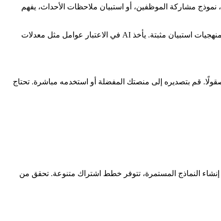
العملاء، نموذج مشاركة الموظفين، أو استبيان ملاحظات الأحداث، يفهم
يقوم Manus بتحليل متطلباتك ويبحث عن أفضل الممارسات لجمع الملاحظات. يصمم أنواع الأسئلة، مقاييس التقييم، وتدفقًا منطقيًا بناءً على منهجيات استبيان مثبتة. يأخذ AI في الاعتبار عوامل مثل معدلات
ًا. قم بتصديره إلى منصتك المفضلة أو استخدمه مباشرة. تحتاج