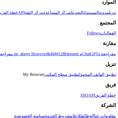
الموارد
تنزيل
مدونة
المستندات
التحديثات
مركز المساعدة
مركز الثقة
API
خطة الفريق
المجتمع
الفعاليات
Fellows
مقارنة
مقراجعة ChatGPTaم terugm/ا128##40&qp_above However
مقراجعة Lovableaم terugm/ا128##40&However
تنزيل
تطبيق الهاتف المحمول
تطبيق سطح المكتب
My Browser
فريق
خطة الفريق
API
SSO
الشركة
معلومات عنا
الوظائف
للإعلام
شروط الخدمة
سياسة الخصوصية