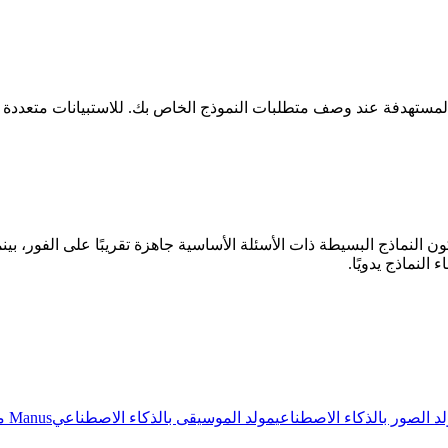
غضون 2-5 دقائق، حسب التعقيد. تكون النماذج البسيطة ذات الأسئلة الأساسية جاهزة تقريبً
النماذج يدويًا.
د الصور بالذكاء الاصطناعي
مولد الموسيقى بالذكاء الاصطناعي
Manus مشغل المتصفح