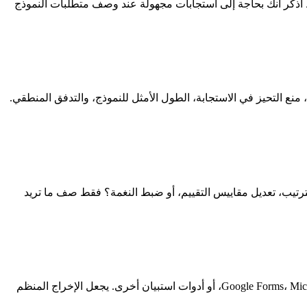
سة. فقط اذكر أنك بحاجة إلى استجابات مجهولة عند وصف متطلبات النموذج
ة، منع التحيز في الاستجابة، الطول الأمثل للنموذج، والتدفق المنطقي.
هل تريد إضافة أسئلة، تغيير الترتيب، تعديل مقاييس التقييم، أو ضبط النغمة؟ فقط صف ما تريد
يقوم Manus بإنشاء نماذج يمكن تصديرها إلى تنسيقات ومنصات مختلفة. يمكنك استخدام النموذج مباشرة، نسخه إلى Google Forms، Microsoft Forms، Typeform، أو أدوات استبيان أخرى. يجعل الإخراج المنظم