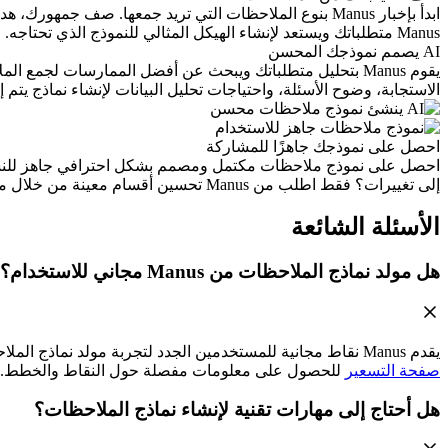
ابدأ بإخبار Manus بنوع الملاحظات التي تريد جمعها. صف 
Manus متطلباتك ويستعد لإنشاء الهيكل المثالي للنموذج الذي تحتاجه.
AI يصمم نموذجك المحسن
الاستجابة، وضوح الأسئلة، واحتياجات تحليل البيانات لإنشاء نماذج يتم 
احصل على نموذجك جاهزًا للمشاركة
احصل على نموذج ملاحظات مكتمل ومصمم بشكل احترافي جاهز للنشر. ي
إلى تغييرات؟ فقط اطلب من Manus تحسين أقسام معينة من خلال محادثة طبيعية حتى يصبح بالضبط ما تحتاجه.
الأسئلة الشائعة
هل مولد نماذج الملاحظات من Manus مجاني للاستخدام؟
يقدم Manus نقاط مجانية للمستخدمين الجدد لتجربة مولد نماذج الملاحظات AI. يمكنك إنشاء نماذجك الأولى ورؤية الجودة بنفسك. لاحتياجات إنشاء النماذج المستمرة، تتوفر خطط اشتراك متنوعة. تحقق من
صفحة التسعير
للحصول على معلومات مفصلة حول النقاط والخطط.
هل أحتاج إلى مهارات تقنية لإنشاء نماذج الملاحظات؟