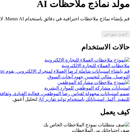
مولد نماذج ملاحظات AI
قم بإنشاء نماذج ملاحظات احترافية في دقائق باستخدام Manus AI. لا حاجة للبرمجة، فقط صف ما تريد جمعه!
أنشئ نموذجي
حالات الاستخدام
ملاحظات العملاء للتجارة الإلكترونية
التوصيل. مثالي لتحسين جهود
أبحاث السوق
.
استبيانات مشاركة الموظفين للموارد البشرية
للتنفيذ. أكمل استبياناتك باستخدام
توليد تقارير AI
لتحليل أعمق.
كيف يعمل
صف احتياجاتك من الملاحظات