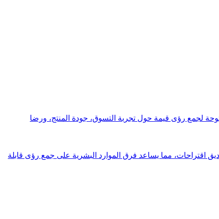
لعملاء لمتجرك الإلكتروني. يقوم Manus بإنشاء نماذج تحتوي على مقاييس التقييم، أسئلة NPS، وحقول مفتوحة لجمع رؤى قيمة حول تجربة التسوق، جودة المنتج، ورضا
جهولة لقياس رضا الموظفين، فعالية القيادة، وثقافة مكان العمل. يقوم Manus بإنشاء نماذج احترافية بمقاييس Likert وصناديق اقتراحات، مما يساعد فرق الموارد البشرية على جمع رؤى قابلة