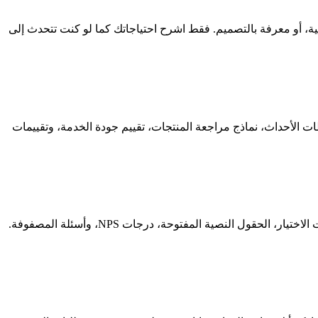
 خبرة في بناء النماذج، مهارات برمجية، أو معرفة بالتصميم. فقط اشرح احتياجاتك كما لو كنت تتحدث إلى
ملاحظات الأحداث، نماذج مراجعة المنتجات، تقييم جودة الخدمة، وتقييمات
نعم! يقوم Manus بإنشاء نماذج تحتوي على أنواع متعددة من الأسئلة بما في ذلك مقاييس التقييم، مقاييس Likert، الاختيارات المتعددة، مربعات الاختيار، الحقول النصية المفتوحة، درجات NPS، وأسئلة المصفوفة.