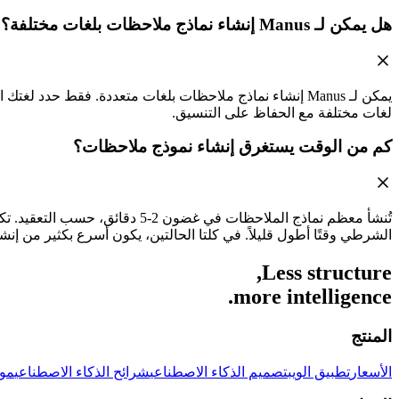
هل يمكن لـ Manus إنشاء نماذج ملاحظات بلغات مختلفة؟
يمكن لـ Manus إنشاء نماذج ملاحظات بلغات متعددة. فقط حدد لغتك المستهدفة عند وصف متطلبات النموذج الخاص بك. للاستبيانات متعددة اللغات، يمكنك أيضًا استخدام
لغات مختلفة مع الحفاظ على التنسيق.
كم من الوقت يستغرق إنشاء نموذج ملاحظات؟
تُنشأ معظم نماذج الملاحظات في 
الشرطي وقتًا أطول قليلاً. في كلتا الحالتين، يكون أسرع بكثير من إنشاء 
Less structure,
more intelligence.
المنتج
الأسعار
تطبيق الويب
تصميم الذكاء الاصطناعي
شرائح الذكاء الاصطناعي
مول