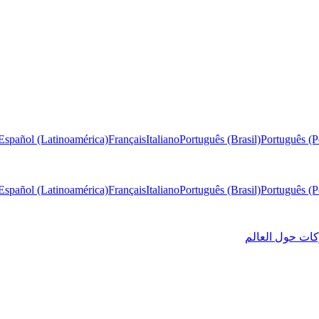
Español (Latinoamérica)
Français
Italiano
Português (Brasil)
Português (P
Español (Latinoamérica)
Français
Italiano
Português (Brasil)
Português (P