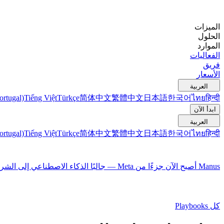
الميزات
الحلول
الموارد
الفعاليات
فريق
الأسعار
العربية
ortugal)
Tiếng Việt
Türkçe
简体中文
繁體中文
日本語
한국어
ไทย
हिन्दी
ابدأ الآن
العربية
ortugal)
Tiếng Việt
Türkçe
简体中文
繁體中文
日本語
한국어
ไทย
हिन्दी
Manus أصبح الآن جزءًا من Meta — جالبًا الذكاء الاصطناعي إلى الشركات حول العالم
كل Playbooks