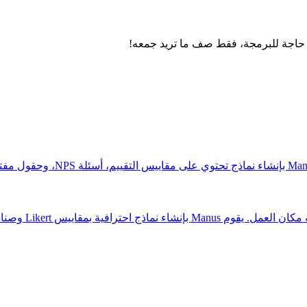
قم بإنشاء استبيانات شاملة لرضا ا
صمم استبيانات م