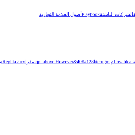
الشركات الناشئة
Playbook
أصول العلامة التجارية
qp_above 
مقراجعة Replitaم terugm/ا128##40&qp_above However