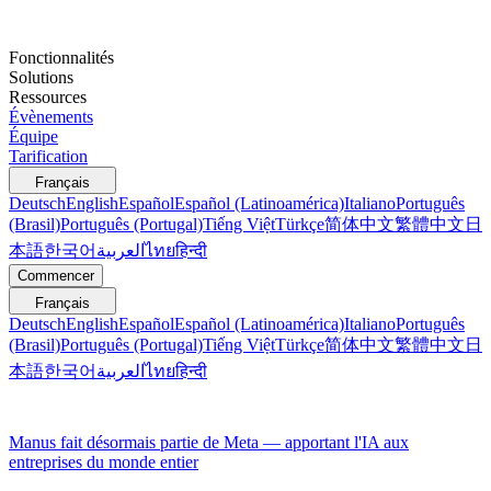
Fonctionnalités
Solutions
Ressources
Évènements
Équipe
Tarification
Français
Deutsch
English
Español
Español (Latinoamérica)
Italiano
Português
(Brasil)
Português (Portugal)
Tiếng Việt
Türkçe
简体中文
繁體中文
日
本語
한국어
العربية
ไทย
हिन्दी
Commencer
Français
Deutsch
English
Español
Español (Latinoamérica)
Italiano
Português
(Brasil)
Português (Portugal)
Tiếng Việt
Türkçe
简体中文
繁體中文
日
本語
한국어
العربية
ไทย
हिन्दी
Manus fait désormais partie de Meta — apportant l'IA aux
entreprises du monde entier