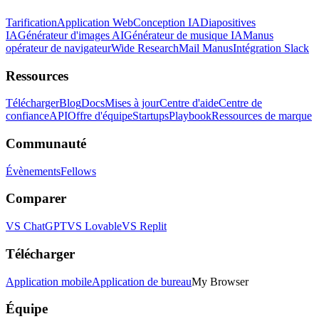
Tarification
Application Web
Conception IA
Diapositives
IA
Générateur d'images AI
Générateur de musique IA
Manus
opérateur de navigateur
Wide Research
Mail Manus
Intégration Slack
Ressources
Télécharger
Blog
Docs
Mises à jour
Centre d'aide
Centre de
confiance
API
Offre d'équipe
Startups
Playbook
Ressources de marque
Communauté
Évènements
Fellows
Comparer
VS ChatGPT
VS Lovable
VS Replit
Télécharger
Application mobile
Application de bureau
My Browser
Équipe