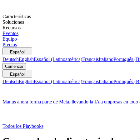
Características
Soluciones
Recursos
Eventos
Equipo
Precios
Español
Deutsch
English
Español (Latinoamérica)
Français
Italiano
Português (Br
Comenzar
Español
Deutsch
English
Español (Latinoamérica)
Français
Italiano
Português (Br
Manus ahora forma parte de Meta, llevando la IA a empresas en todo
Todos los Playbooks