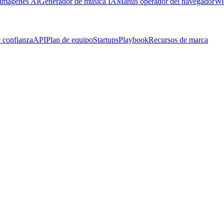
 imágenes AI
Generador de música IA
Manus operador del navegador
Wi
 confianza
API
Plan de equipo
Startups
Playbook
Recursos de marca