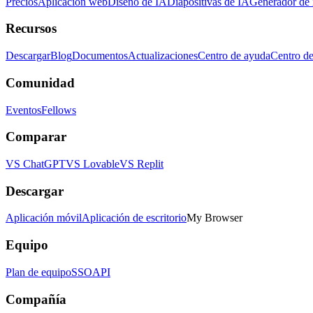
Precios
Aplicación web
Diseño de IA
Diapositivas de IA
Generador de
Recursos
Descargar
Blog
Documentos
Actualizaciones
Centro de ayuda
Centro de
Comunidad
Eventos
Fellows
Comparar
VS ChatGPT
VS Lovable
VS Replit
Descargar
Aplicación móvil
Aplicación de escritorio
My Browser
Equipo
Plan de equipo
SSO
API
Compañía