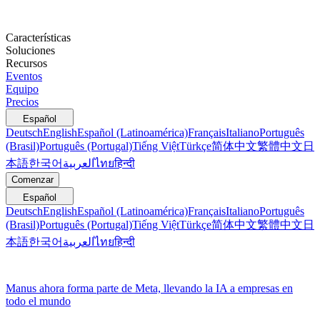
Características
Soluciones
Recursos
Eventos
Equipo
Precios
Español
Deutsch
English
Español (Latinoamérica)
Français
Italiano
Português
(Brasil)
Português (Portugal)
Tiếng Việt
Türkçe
简体中文
繁體中文
日
本語
한국어
العربية
ไทย
हिन्दी
Comenzar
Español
Deutsch
English
Español (Latinoamérica)
Français
Italiano
Português
(Brasil)
Português (Portugal)
Tiếng Việt
Türkçe
简体中文
繁體中文
日
本語
한국어
العربية
ไทย
हिन्दी
Manus ahora forma parte de Meta, llevando la IA a empresas en
todo el mundo