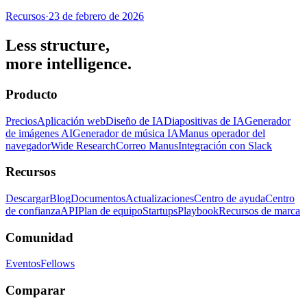
Recursos
·
23 de febrero de 2026
Less structure,
more intelligence.
Producto
Precios
Aplicación web
Diseño de IA
Diapositivas de IA
Generador
de imágenes AI
Generador de música IA
Manus operador del
navegador
Wide Research
Correo Manus
Integración con Slack
Recursos
Descargar
Blog
Documentos
Actualizaciones
Centro de ayuda
Centro
de confianza
API
Plan de equipo
Startups
Playbook
Recursos de marca
Comunidad
Eventos
Fellows
Comparar