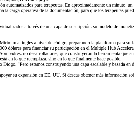
ión automatizados para terapeutas. En aproximadamente un minuto, un cl
na la carga operativa de la documentación, para que los terapeutas pueda
ndividualizados a través de una capa de suscripción: su modelo de monet
e Mirimim al inglés a nivel de código, preparando la plataforma para s
0 dólares para financiar su participación en el Multiple Hub Accelera
n padres, no desarrolladores, que construyeron la herramienta que su h
 está en lo que reemplaza, sino en lo que finalmente hace posible.
jo Diogo. "Pero estamos construyendo una capa escalable y basada en d
poyar su expansión en EE. UU. Si deseas obtener más información sobr