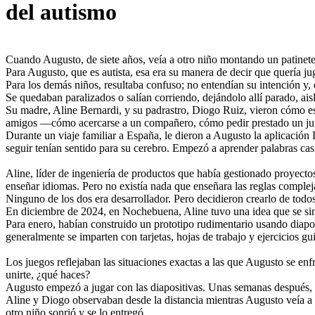
del autismo
Cuando Augusto, de siete años, veía a otro niño montando un patinete 
Para Augusto, que es autista, esa era su manera de decir que quería ju
Para los demás niños, resultaba confuso; no entendían su intención 
Se quedaban paralizados o salían corriendo, dejándolo allí parado, ai
Su madre, Aline Bernardi, y su padrastro, Diogo Ruiz, vieron cómo est
amigos —cómo acercarse a un compañero, cómo pedir prestado un jugu
Durante un viaje familiar a España, le dieron a Augusto la aplicación 
seguir tenían sentido para su cerebro. Empezó a aprender palabras cas
Aline, líder de ingeniería de productos que había gestionado proyect
enseñar idiomas. Pero no existía nada que enseñara las reglas comple
Ninguno de los dos era desarrollador. Pero decidieron crearlo de tod
En diciembre de 2024, en Nochebuena, Aline tuvo una idea que se sint
Para enero, habían construido un prototipo rudimentario usando diapo
generalmente se imparten con tarjetas, hojas de trabajo y ejercicios gui
Los juegos reflejaban las situaciones exactas a las que Augusto se enfr
unirte, ¿qué haces?
Augusto empezó a jugar con las diapositivas. Unas semanas después, l
Aline y Diogo observaban desde la distancia mientras Augusto veía a u
otro niño sonrió y se lo entregó.