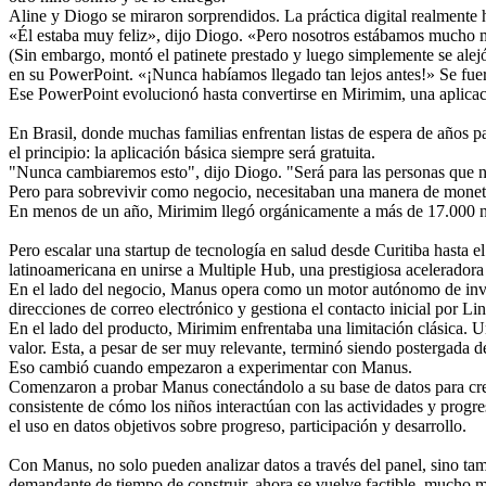
Aline y Diogo se miraron sorprendidos. La práctica digital realmente
«Él estaba muy feliz», dijo Diogo. «Pero nosotros estábamos mucho m
(Sin embargo, montó el patinete prestado y luego simplemente se alejó
en su PowerPoint. «¡Nunca habíamos llegado tan lejos antes!» Se fuero
Ese PowerPoint evolucionó hasta convertirse en Mirimim, una aplicación
En Brasil, donde muchas familias enfrentan listas de espera de años p
el principio: la aplicación básica siempre será gratuita.
"Nunca cambiaremos esto", dijo Diogo. "Será para las personas que no 
Pero para sobrevivir como negocio, necesitaban una manera de moneti
En menos de un año, Mirimim llegó orgánicamente a más de 17.000 niño
Pero escalar una startup de tecnología en salud desde Curitiba hasta
latinoamericana en unirse a Multiple Hub, una prestigiosa aceleradora
En el lado del negocio, Manus opera como un motor autónomo de invest
direcciones de correo electrónico y gestiona el contacto inicial por Li
En el lado del producto, Mirimim enfrentaba una limitación clásica. Un
valor. Esta, a pesar de ser muy relevante, terminó siendo postergada d
Eso cambió cuando empezaron a experimentar con Manus.
Comenzaron a probar Manus conectándolo a su base de datos para crear
consistente de cómo los niños interactúan con las actividades y progr
el uso en datos objetivos sobre progreso, participación y desarrollo.
Con Manus, no solo pueden analizar datos a través del panel, sino tam
demandante de tiempo de construir, ahora se vuelve factible, mucho m