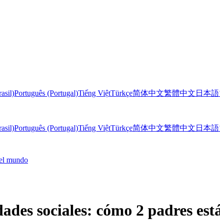
asil)
Português (Portugal)
Tiếng Việt
Türkçe
简体中文
繁體中文
日本語
asil)
Português (Portugal)
Tiếng Việt
Türkçe
简体中文
繁體中文
日本語
 el mundo
dades sociales: cómo 2 padres es