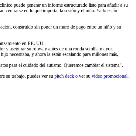
ínico puede generar un informe estructurado listo para añadir a su 
n centrarse en lo que importa: la sesión y el niño. Ya lo están 
ización, construido sin poner un muro de pago entre un niño y su 
u lanzamiento en EE. UU.
tor y asegurar su runway antes de una ronda semilla mayor.
ijo necesitaba, y ahora la están escalando para millones más, 
atos para el cuidado del autismo. Queremos cambiar el sistema".
e su trabajo, puedes ver su 
pitch deck
 o ver su 
video promocional
.