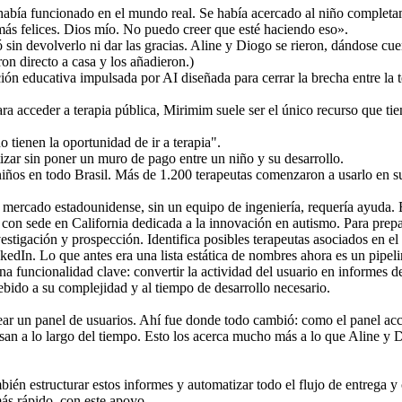
 había funcionado en el mundo real. Se había acercado al niño completa
ás felices. Dios mío. No puedo creer que esté haciendo eso».
 sin devolverlo ni dar las gracias. Aline y Diogo se rieron, dándose c
n directo a casa y los añadieron.)
 educativa impulsada por AI diseñada para cerrar la brecha entre la ter
ara acceder a terapia pública, Mirimim suele ser el único recurso que 
tienen la oportunidad de ir a terapia".
zar sin poner un muro de pago entre un niño y su desarrollo.
s en todo Brasil. Más de 1.200 terapeutas comenzaron a usarlo en sus 
 el mercado estadounidense, sin un equipo de ingeniería, requería ayud
 con sede en California dedicada a la innovación en autismo. Para prep
igación y prospección. Identifica posibles terapeutas asociados en el
nkedIn. Lo que antes era una lista estática de nombres ahora es un pipeli
a funcionalidad clave: convertir la actividad del usuario en informes de
ebido a su complejidad y al tiempo de desarrollo necesario.
 un panel de usuarios. Ahí fue donde todo cambió: como el panel acced
esan a lo largo del tiempo. Esto los acerca mucho más a lo que Aline y
bién estructurar estos informes y automatizar todo el flujo de entrega 
ás rápido, con este apoyo.