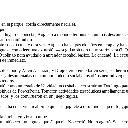
en el parque, corría directamente hacia él.
gar.
y, en lugar de conectar, Augusto a menudo terminaba aún más desconecta
slado y confundido.
o sucedía una y otra vez. Augusto había pasado años en terapia y había 
ete, cómo leer una expresión— seguían siendo un misterio para él. Q
Duolingo para ayudarlo a aprender español básico. Le encantó. La estruc
i de inmediato.
os de cloud y AI en Atlassian, y Diogo, emprendedor en serie, se dieron
jas y desordenadas del comportamiento social a los niños neurodivergen
os modos.
ió como un regalo de Navidad: necesitaban construir un Duolingo para 
sitivas de PowerPoint. Tomaron actividades terapéuticas ampliamente ut
ados, y los convirtieron en un juego digital.
entaba en la vida real. Si le quitas el juguete a otro niño sin pedirlo, 
a familia volvió al parque.
n niño con un juguete que él quería. No corrió. No lo agarró. Se acerc