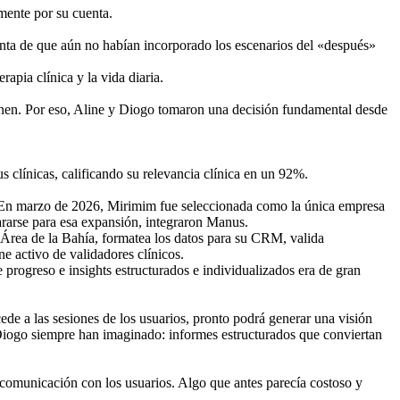
mente por su cuenta.
uenta de que aún no habían incorporado los escenarios del «después» 
apia clínica y la vida diaria.
tienen. Por eso, Aline y Diogo tomaron una decisión fundamental desde 
clínicas, calificando su relevancia clínica en un 92%.
a. En marzo de 2026, Mirimim fue seleccionada como la única empresa 
ararse para esa expansión, integraron Manus.
 Área de la Bahía, formatea los datos para su CRM, valida 
ne activo de validadores clínicos.
 progreso e insights estructurados e individualizados era de gran 
e a las sesiones de los usuarios, pronto podrá generar una visión 
 Diogo siempre han imaginado: informes estructurados que conviertan 
y comunicación con los usuarios. Algo que antes parecía costoso y 