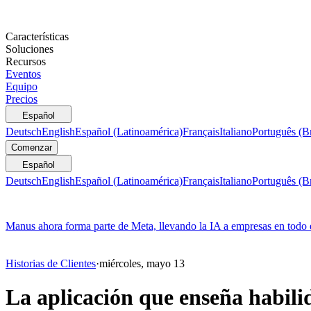
Características
Soluciones
Recursos
Eventos
Equipo
Precios
Español
Deutsch
English
Español (Latinoamérica)
Français
Italiano
Português (Br
Comenzar
Español
Deutsch
English
Español (Latinoamérica)
Français
Italiano
Português (Br
Manus ahora forma parte de Meta, llevando la IA a empresas en todo
Historias de Clientes
·
miércoles, mayo 13
La aplicación que enseña habili