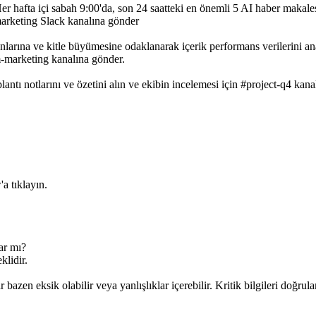
r hafta içi sabah 9:00'da, son 24 saatteki en önemli 5 AI haber makal
marketing Slack kanalına gönder
rına ve kitle büyümesine odaklanarak içerik performans verilerini ana
m-marketing kanalına gönder.
antı notlarını ve özetini alın ve ekibin incelemesi için #project-q4 kana
a tıklayın.
ar mı?
klidir.
bazen eksik olabilir veya yanlışlıklar içerebilir. Kritik bilgileri doğrula