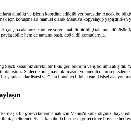
ararların alındığı ve işlerin koordine edildiği yer burasıdır. Ancak bu 
urmak için konuşmaları manuel olarak Manus'a kopyalayıp yapıştırırken y
çalışma alanınız, canlı ve sorgulanabilir bir bilgi tabanına dönüşür. Ma
 paylaşabilir; hem de tamamı basit, doğal dil komutlarıyla.
Slack kanalınız sürekli bir fikir, geri bildirim ve iş bölümü akışıdır. Y
tırabilirsiniz. Sadece konuşmayı okumasını ve önemli olanı sentezlemesi
 yapılacaklar listesi ver", bu bunaltıcı bilgi akışını kişisel aksiyon mad
aylaşın
ibi karmaşık bir görevi tamamlamak için Manus'u kullandığınızı hayal e
Ekibiniz, belirlenen Slack kanalında bir mesaj görecek ve böylece herkes