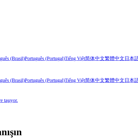
guês (Brasil)
Português (Portugal)
Tiếng Việt
简体中文
繁體中文
日本
guês (Brasil)
Português (Portugal)
Tiếng Việt
简体中文
繁體中文
日本
e taşıyor.
anışın