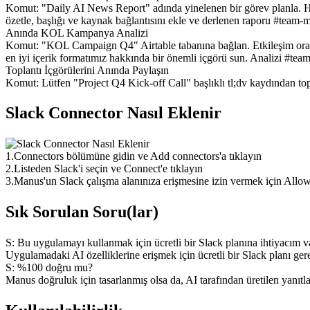
Komut: "Daily AI News Report" adında yinelenen bir görev planla. He
özetle, başlığı ve kaynak bağlantısını ekle ve derlenen raporu #team-
Anında KOL Kampanya Analizi
Komut: "KOL Campaign Q4" Airtable tabanına bağlan. Etkileşim oranla
en iyi içerik formatımız hakkında bir önemli içgörü sun. Analizi #tea
Toplantı İçgörülerini Anında Paylaşın
Komut: Lütfen "Project Q4 Kick-off Call" başlıklı tl;dv kaydından topl
Slack Connector Nasıl Eklenir
1
.
Connectors bölümüne gidin ve Add connectors'a tıklayın
2
.
Listeden Slack'i seçin ve Connect'e tıklayın
3
.
Manus'un Slack çalışma alanınıza erişmesine izin vermek için Allow'
Sık Sorulan Soru(lar)
S: Bu uygulamayı kullanmak için ücretli bir Slack planına ihtiyacım v
Uygulamadaki AI özelliklerine erişmek için ücretli bir Slack planı gere
S: %100 doğru mu?
Manus doğruluk için tasarlanmış olsa da, AI tarafından üretilen yanıtlar 