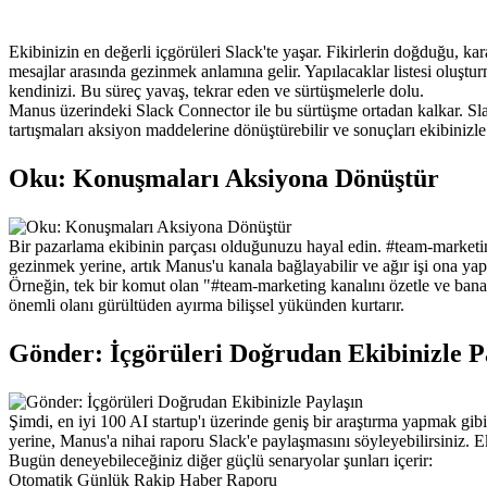
Ekibinizin en değerli içgörüleri Slack'te yaşar. Fikirlerin doğduğu, k
mesajlar arasında gezinmek anlamına gelir. Yapılacaklar listesi oluşt
kendinizi. Bu süreç yavaş, tekrar eden ve sürtüşmelerle dolu.
Manus üzerindeki Slack Connector ile bu sürtüşme ortadan kalkar. Slack 
tartışmaları aksiyon maddelerine dönüştürebilir ve sonuçları ekibinizle
Oku: Konuşmaları Aksiyona Dönüştür
Bir pazarlama ekibinin parçası olduğunuzu hayal edin. #team-marketing 
gezinmek yerine, artık Manus'u kanala bağlayabilir ve ağır işi ona yap
Örneğin, tek bir komut olan "#team-marketing kanalını özetle ve bana bir
önemli olanı gürültüden ayırma bilişsel yükünden kurtarır.
Gönder: İçgörüleri Doğrudan Ekibinizle P
Şimdi, en iyi 100 AI startup'ı üzerinde geniş bir araştırma yapmak g
yerine, Manus'a nihai raporu Slack'e paylaşmasını söyleyebilirsiniz. 
Bugün deneyebileceğiniz diğer güçlü senaryolar şunları içerir:
Otomatik Günlük Rakip Haber Raporu