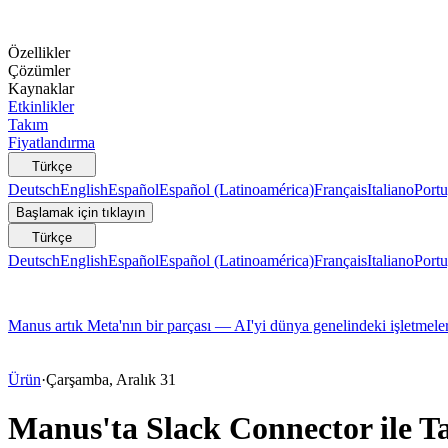
Özellikler
Çözümler
Kaynaklar
Etkinlikler
Takım
Fiyatlandırma
Türkçe
Deutsch
English
Español
Español (Latinoamérica)
Français
Italiano
Portu
Başlamak için tıklayın
Türkçe
Deutsch
English
Español
Español (Latinoamérica)
Français
Italiano
Portu
Manus artık Meta'nın bir parçası — AI'yi dünya genelindeki işletmeler
Ürün
·
Çarşamba, Aralık 31
Manus'ta Slack Connector ile T