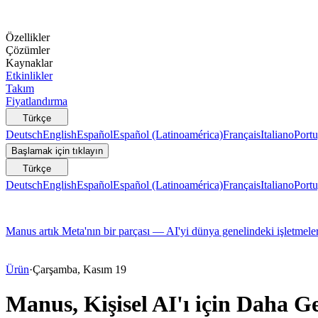
Özellikler
Çözümler
Kaynaklar
Etkinlikler
Takım
Fiyatlandırma
Türkçe
Deutsch
English
Español
Español (Latinoamérica)
Français
Italiano
Portu
Başlamak için tıklayın
Türkçe
Deutsch
English
Español
Español (Latinoamérica)
Français
Italiano
Portu
Manus artık Meta'nın bir parçası — AI'yi dünya genelindeki işletmeler
Ürün
·
Çarşamba, Kasım 19
Manus, Kişisel AI'ı için Daha G