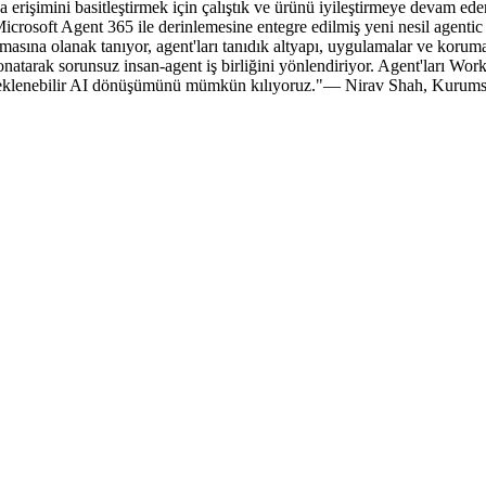
 erişimini basitleştirmek için çalıştık ve ürünü iyileştirmeye devam eder
n Microsoft Agent 365 ile derinlemesine entegre edilmiş yeni nesil age
masına olanak tanıyor, agent'ları tanıdık altyapı, uygulamalar ve korumal
donatarak sorunsuz insan-agent iş birliğini yönlendiriyor. Agent'ları Wo
ölçeklenebilir AI dönüşümünü mümkün kılıyoruz."— Nirav Shah, Kurums