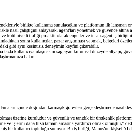
ekleriyle birlikte kullanıma sunulacağını ve platformun ilk lansman or
riskle nasıl çalıştığını anlayarak, agent'ları yönetmek ve güvence altına
nı ve kötü niyetli trafiği proaktif olarak engeller ve insan-agent iş birliğin
mladıktan sonra kullanıcılar, pazar araştırması yapmak, belgeleri özetl
aki gibi aynı kesintisiz deneyimin keyfini çıkarabilir.
ha fazla kullanıcıya ulaşmasını sağlayan kurumsal düzeyde altyapı, güvenli
ılaştırmamıza bakın.
maları içinde doğrudan karmaşık görevleri gerçekleştirmede nasıl dest
lması üzerine kuruludur ve güvenilir ve tanıdık bir üretkenlik platform
ine ve işlerini daha hızlı tamamlamasına yardımcı olmak olmuştur," 
ı geniş bir kullanıcı topluluğu sunuyor. Bu iş birliği, Manus'un kişise