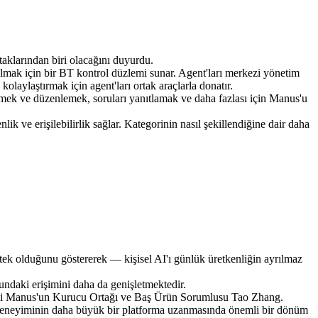
taklarından biri olacağını duyurdu.
 almak için bir BT kontrol düzlemi sunar. Agent'ları merkezi yönetim 
i kolaylaştırmak için agent'ları ortak araçlarla donatır.
emek ve düzenlemek, soruları yanıtlamak ve daha fazlası için Manus'u 
k ve erişilebilirlik sağlar. Kategorinin nasıl şekillendiğine dair daha 
ek olduğunu göstererek — kişisel AI'ı günlük üretkenliğin ayrılmaz 
undaki erişimini daha da genişletmektedir.
dedi Manus'un Kurucu Ortağı ve Baş Ürün Sorumlusu Tao Zhang. 
l AI deneyiminin daha büyük bir platforma uzanmasında önemli bir dönüm 