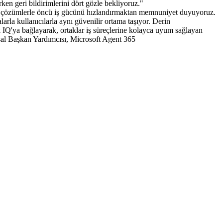
ken geri bildirimlerini dört gözle bekliyoruz."
ntic çözümlerle öncü iş gücünü hızlandırmaktan memnuniyet duyuyoruz. 
arla kullanıcılarla aynı güvenilir ortama taşıyor. Derin 
rk IQ'ya bağlayarak, ortaklar iş süreçlerine kolayca uyum sağlayan 
al Başkan Yardımcısı, Microsoft Agent 365