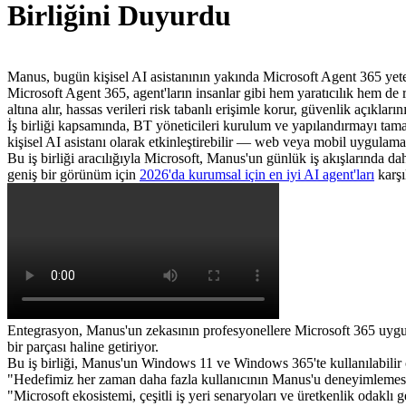
Birliğini Duyurdu
Manus, bugün kişisel AI asistanının yakında Microsoft Agent 365 yeten
Microsoft Agent 365, agent'ların insanlar gibi hem yaratıcılık hem de 
altına alır, hassas verileri risk tabanlı erişimle korur, güvenlik açıkları
İş birliği kapsamında, BT yöneticileri kurulum ve yapılandırmayı tama
kişisel AI asistanı olarak etkinleştirebilir — web veya mobil uygulamad
Bu iş birliği aracılığıyla Microsoft, Manus'un günlük iş akışlarında da
geniş bir görünüm için 
2026'da kurumsal için en iyi AI agent'ları
 karş
Entegrasyon, Manus'un zekasının profesyonellere Microsoft 365 uygula
bir parçası haline getiriyor.
Bu iş birliği, Manus'un Windows 11 ve Windows 365'te kullanılabilir o
"Hedefimiz her zaman daha fazla kullanıcının Manus'u deneyimlemes
"Microsoft ekosistemi, çeşitli iş yeri senaryoları ve üretkenlik odakl