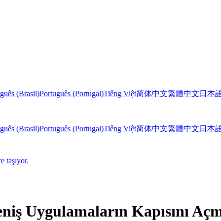
guês (Brasil)
Português (Portugal)
Tiếng Việt
简体中文
繁體中文
日本
guês (Brasil)
Português (Portugal)
Tiếng Việt
简体中文
繁體中文
日本
e taşıyor.
eniş Uygulamaların Kapısını Açma