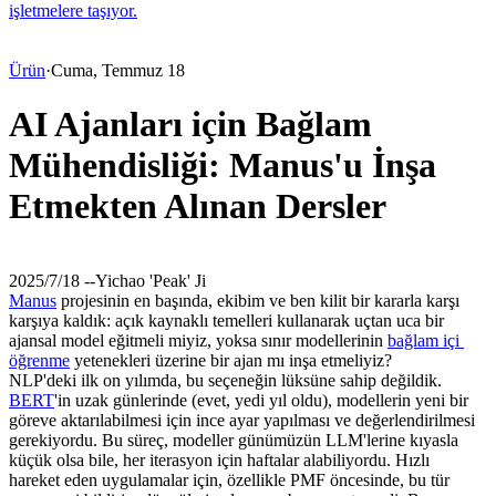
işletmelere taşıyor.
Ürün
·
Cuma, Temmuz 18
AI Ajanları için Bağlam
Mühendisliği: Manus'u İnşa
Etmekten Alınan Dersler
2025/7/18 -
-
Yichao 'Peak' Ji
Manus
 projesinin en başında, ekibim ve ben kilit bir kararla karşı 
karşıya kaldık: açık kaynaklı temelleri kullanarak uçtan uca bir 
ajansal model eğitmeli miyiz, yoksa sınır modellerinin 
bağlam içi 
öğrenme
 yetenekleri üzerine bir ajan mı inşa etmeliyiz?
NLP'deki ilk on yılımda, bu seçeneğin lüksüne sahip değildik. 
BERT
'in uzak günlerinde (evet, yedi yıl oldu), modellerin yeni bir 
göreve aktarılabilmesi için ince ayar yapılması ve değerlendirilmesi 
gerekiyordu. Bu süreç, modeller günümüzün LLM'lerine kıyasla 
küçük olsa bile, her iterasyon için haftalar alabiliyordu. Hızlı 
hareket eden uygulamalar için, özellikle PMF öncesinde, bu tür 