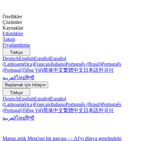
Özellikler
Çözümler
Kaynaklar
Etkinlikler
Takım
Fiyatlandırma
Türkçe
Deutsch
English
Español
Español
(Latinoamérica)
Français
Italiano
Português (Brasil)
Português
(Portugal)
Tiếng Việt
简体中文
繁體中文
日本語
한국어
العربية
ไทย
हिन्दी
Başlamak için tıklayın
Türkçe
Deutsch
English
Español
Español
(Latinoamérica)
Français
Italiano
Português (Brasil)
Português
(Portugal)
Tiếng Việt
简体中文
繁體中文
日本語
한국어
العربية
ไทย
हिन्दी
Manus artık Meta'nın bir parçası — AI'yi dünya genelindeki