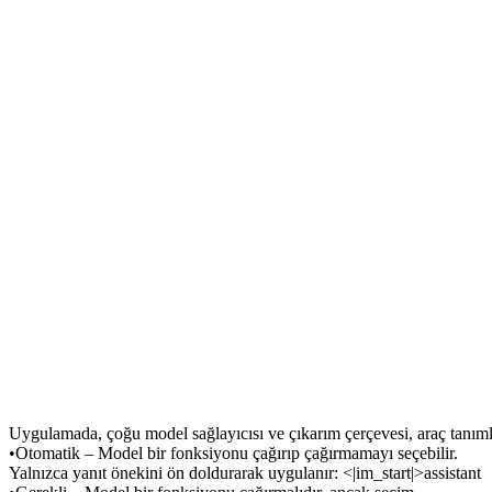
Uygulamada, çoğu model sağlayıcısı ve çıkarım çerçevesi, araç tanıml
•
Otomatik
 – Model bir fonksiyonu çağırıp çağırmamayı seçebilir. 
Yalnızca yanıt önekini ön doldurarak uygulanır: 
<|im_start|>assistant