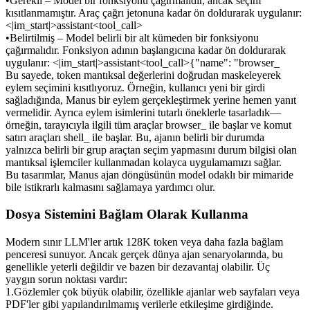
•
Gerekli
 – Model bir fonksiyonu çağırmalıdır, ancak seçim 
kısıtlanmamıştır. Araç çağrı jetonuna kadar ön doldurarak uygulanır: 
<|im_start|>assistant<tool_call>
•
Belirtilmiş
 – Model 
belirli bir alt kümeden
 bir fonksiyonu 
çağırmalıdır. Fonksiyon adının başlangıcına kadar ön doldurarak 
uygulanır: 
<|im_start|>assistant<tool_call>{"name": "browser_
Bu sayede, token mantıksal değerlerini doğrudan maskeleyerek 
eylem seçimini kısıtlıyoruz. Örneğin, kullanıcı yeni bir girdi 
sağladığında, Manus bir eylem gerçekleştirmek yerine hemen yanıt 
vermelidir. Ayrıca eylem isimlerini tutarlı öneklerle tasarladık—
örneğin, tarayıcıyla ilgili tüm araçlar 
browser_
 ile başlar ve komut 
satırı araçları 
shell_
 ile başlar. Bu, ajanın belirli bir durumda 
yalnızca belirli bir grup araçtan seçim yapmasını 
durum bilgisi olan 
mantıksal işlemciler kullanmadan
 kolayca uygulamamızı sağlar.
Bu tasarımlar, Manus ajan döngüsünün model odaklı bir mimaride 
bile istikrarlı kalmasını sağlamaya yardımcı olur.
Dosya Sistemini Bağlam Olarak Kullanma
Modern sınır LLM'ler artık 128K token veya daha fazla bağlam 
penceresi sunuyor. Ancak gerçek dünya ajan senaryolarında, bu 
genellikle yeterli değildir ve bazen bir dezavantaj olabilir. Üç 
yaygın sorun noktası vardır:
1
.
Gözlemler çok büyük olabilir
, özellikle ajanlar web sayfaları veya 
PDF'ler gibi yapılandırılmamış verilerle etkileşime girdiğinde. 