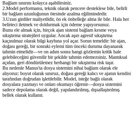
Bağlam sınırını kolayca aşabilirsiniz.
2
.
Model performansı
, teknik olarak pencere desteklese bile, belirli 
bir bağlam uzunluğunun ötesinde 
azalma eğilimindedir
.
3
.
Uzun girdiler maliyetlidir
, ön ek önbelleğe alma ile bile. Hala her 
belirteci iletmek ve doldurmak için ödeme yapıyorsunuz.
Bunu ele almak için, birçok ajan sistemi bağlam kesme veya 
sıkıştırma stratejileri uygular. Ancak aşırı agresif sıkıştırma 
kaçınılmaz olarak bilgi kaybına yol açar. Sorun temeldir: bir ajan, 
doğası gereği, bir sonraki eylemi tüm önceki duruma dayanarak 
tahmin etmelidir—ve on adım sonra hangi gözlemin kritik hale 
gelebileceğini güvenilir bir şekilde 
tahmin edemezsiniz
. Mantıksal 
açıdan, geri döndürülemez herhangi bir sıkıştırma risk taşır.
Bu nedenle Manus'ta 
dosya sistemini nihai bağlam olarak
 ele 
alıyoruz: boyut olarak sınırsız, doğası gereği kalıcı ve ajanın kendisi 
tarafından doğrudan işletilebilir. Model, isteğe bağlı olarak 
dosyalara yazmayı ve onları okumayı öğrenir—dosya sistemini 
sadece depolama olarak değil, yapılandırılmış, dışsallaştırılmış 
bellek olarak kullanır.