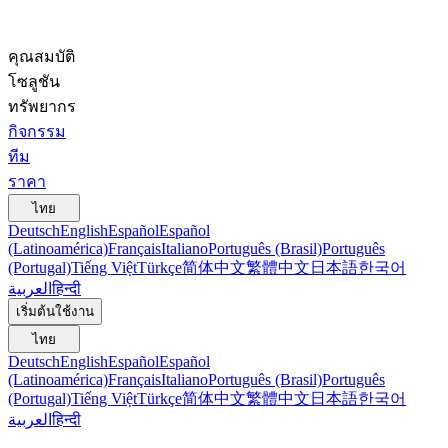
คุณสมบัติ
โซลูชัน
ทรัพยากร
กิจกรรม
ทีม
ราคา
ไทย
Deutsch
English
Español
Español
(Latinoamérica)
Français
Italiano
Português (Brasil)
Português
(Portugal)
Tiếng Việt
Türkçe
简体中文
繁體中文
日本語
한국어
العربية
हिन्दी
เริ่มต้นใช้งาน
ไทย
Deutsch
English
Español
Español
(Latinoamérica)
Français
Italiano
Português (Brasil)
Português
(Portugal)
Tiếng Việt
Türkçe
简体中文
繁體中文
日本語
한국어
العربية
हिन्दी