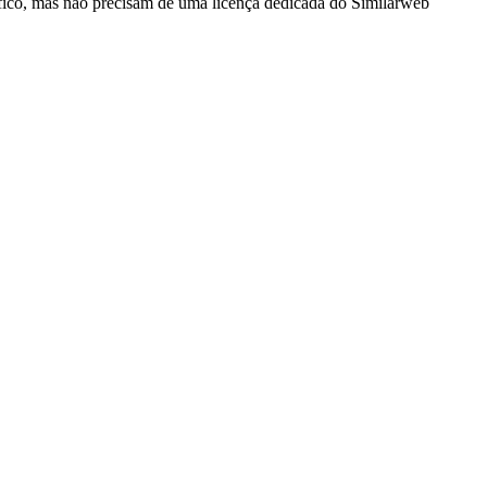
cífico, mas não precisam de uma licença dedicada do Similarweb 