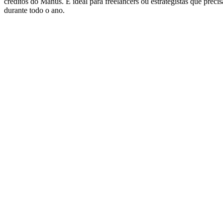
créditos do Manus. É ideal para freelancers ou estrategistas que prec
durante todo o ano.