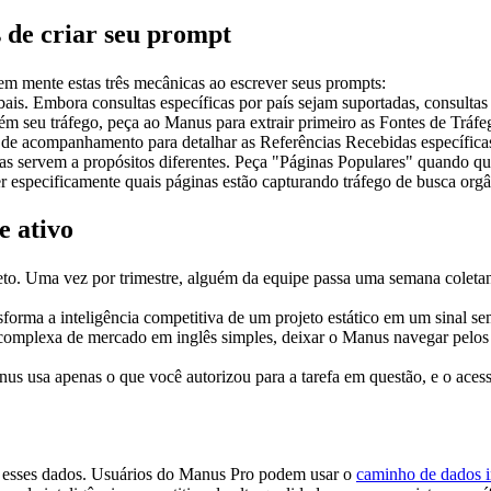
s de criar seu prompt
em mente estas três mecânicas ao escrever seus prompts:
bais. Embora consultas específicas por país sejam suportadas, consulta
 seu tráfego, peça ao Manus para extrair primeiro as Fontes de Tráfego 
 de acompanhamento para detalhar as Referências Recebidas específicas
s servem a propósitos diferentes. Peça "Páginas Populares" quando qui
 especificamente quais páginas estão capturando tráfego de busca orgâ
e ativo
jeto. Uma vez por trimestre, alguém da equipe passa uma semana colet
orma a inteligência competitiva de um projeto estático em um sinal sem
complexa de mercado em inglês simples, deixar o Manus navegar pelos d
us usa apenas o que você autorizou para a tarefa em questão, e o ace
r esses dados. Usuários do Manus Pro podem usar o 
caminho de dados i