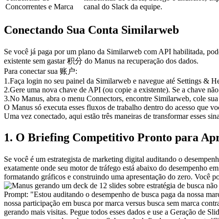
Concorrentes e Marca
canal do Slack da equipe.
Conectando Sua Conta Similarweb
Se você já paga por um plano da Similarweb com API habilitada, pode 
existente sem gastar 积分 do Manus na recuperação dos dados.
Para conectar sua 账户:
1
.
Faça login no seu painel da Similarweb e navegue até 
Settings & H
2
.
Gere uma nova chave de API (ou copie a existente). Se a chave não 
3
.
No Manus, abra o menu 
Connectors
, encontre 
Similarweb
, cole su
O Manus só executa esses fluxos de trabalho dentro do acesso que vo
Uma vez conectado, aqui estão três maneiras de transformar esses sin
1. O Briefing Competitivo Pronto para Ap
Se você é um estrategista de marketing digital auditando o desempenh
exatamente onde seu motor de tráfego está abaixo do desempenho em c
formatando gráficos e construindo uma apresentação do zero. Você po
Prompt:
"Estou auditando o desempenho de busca paga da nossa marca
nossa participação em busca por marca versus busca sem marca contra
gerando mais visitas. Pegue todos esses dados e use a Geração de S