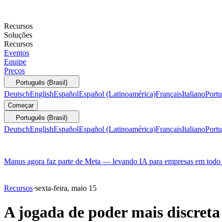
Recursos
Soluções
Recursos
Eventos
Equipe
Preços
Português (Brasil)
Deutsch
English
Español
Español (Latinoamérica)
Français
Italiano
Portu
Começar
Português (Brasil)
Deutsch
English
Español
Español (Latinoamérica)
Français
Italiano
Portu
Manus agora faz parte de Meta — levando IA para empresas em tod
Recursos
·
sexta-feira, maio 15
A jogada de poder mais discret