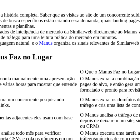
história completa. Saber que as visitas ao site de um concorrente subir
de busca específicos estão criando essa demanda, quais landing pages e
entas e planilhas.
ados de inteligência de mercado da Similarweb diretamente ao Manus v
de tráfego para uma leitura prática do mercado em minutos.
uagem natural, e o 
Manus
 organiza os sinais relevantes da Similarweb
us Faz no Lugar
O Que o Manus Faz no Lugar
 e monta manualmente uma apresentação 
O Manus extrai a combinação e
e várias horas para mostrar que entende 
pages do alvo, e então gera um
formatado e pronto para revisã
para um concorrente pesquisando 
O Manus extrai os domínios de 
inks.
tráfego e cria uma lista de con
O Manus analisa o tráfego de r
amentas adjacentes eles usam com base 
depois de deixarem um site, s
ou CRMs.
nálise todo mês para verificar 
O Manus executa uma tarefa ag
xporta CSVs e cola os números em um 
tráfego/anúncios de concorren