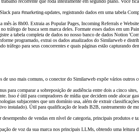
trabalho recorrente que roda inteiramente em segundo plano. Você fica
 mês às 8h00. Extraia as Popular Pages, Incoming Referrals e Website 
 no tráfego de busca sem marca deles. Formate esses dados em um Pain
gistre a tabela completa de dados no nosso banco de dados Notion 'Comp
forme programado, extrai os dados atualizados do Similarweb e distrib
iando tráfego para seus concorrentes e quais páginas estão capturando de
os de uso mais comuns, o conector do Similarweb expõe vários outros 
s para comparar a sobreposição de audiência entre dois a cinco sites, 
te. Isso é útil para compradores de mídia que decidem onde alocar gas
cnologias subjacentes que um domínio usa, além de extrair classificaçõe
ivo instalado). Útil para qualificação de leads B2B, rastreamento de 
 desempenho de vendas em nível de categoria, principais produtos e ta
ipação de voz da sua marca nos principais LLMs, obtendo uma leitura di