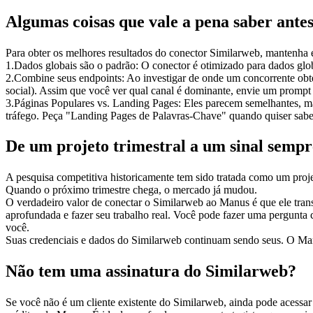
Algumas coisas que vale a pena saber ante
Para obter os melhores resultados do conector Similarweb, mantenha 
1
.
Dados globais são o padrão:
 O conector é otimizado para dados glo
2
.
Combine seus endpoints:
 Ao investigar de onde um concorrente obtém
social). Assim que você ver qual canal é dominante, envie um prompt
3
.
Páginas Populares vs. Landing Pages:
 Eles parecem semelhantes, ma
tráfego. Peça "Landing Pages de Palavras-Chave" quando quiser saber
De um projeto trimestral a um sinal sempr
A pesquisa competitiva historicamente tem sido tratada como um pro
Quando o próximo trimestre chega, o mercado já mudou.
O verdadeiro valor de conectar o Similarweb ao Manus é que ele transf
aprofundada e fazer seu trabalho real. Você pode fazer uma pergunta 
você.
Suas credenciais e dados do Similarweb continuam sendo seus. O Man
Não tem uma assinatura do Similarweb?
Se você não é um cliente existente do Similarweb, ainda pode acessa