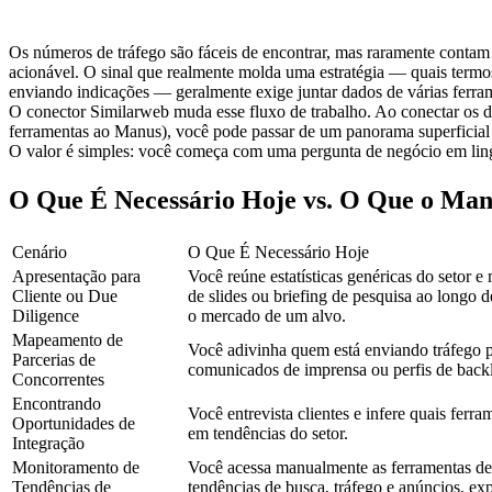
Os números de tráfego são fáceis de encontrar, mas raramente contam a 
acionável. O sinal que realmente molda uma estratégia — quais termos 
enviando indicações — geralmente exige juntar dados de várias ferram
O conector Similarweb muda esse fluxo de trabalho. Ao conectar os d
ferramentas ao Manus), você pode passar de um panorama superficial 
O valor é simples: você começa com uma pergunta de negócio em ling
O Que É Necessário Hoje vs. O Que o Man
Cenário
O Que É Necessário Hoje
Apresentação para 
Você reúne estatísticas genéricas do setor
Cliente ou Due 
de slides ou briefing de pesquisa ao longo d
Diligence
o mercado de um alvo.
Mapeamento de 
Você adivinha quem está enviando tráfego 
Parcerias de 
comunicados de imprensa ou perfis de backl
Concorrentes
Encontrando 
Você entrevista clientes e infere quais ferr
Oportunidades de 
em tendências do setor.
Integração
Monitoramento de 
Você acessa manualmente as ferramentas de a
Tendências de 
tendências de busca, tráfego e anúncios, e