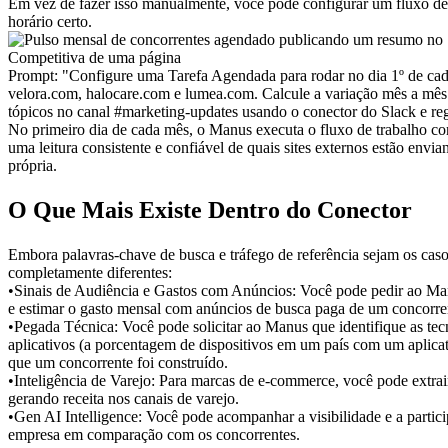
Em vez de fazer isso manualmente, você pode configurar um fluxo de 
horário certo.
Prompt:
"Configure uma Tarefa Agendada para rodar no dia 1º de cada
velora.com, halocare.com e lumea.com. Calcule a variação mês a mês
tópicos no canal #marketing-updates usando o conector do Slack e re
No primeiro dia de cada mês, o Manus executa o fluxo de trabalho con
uma leitura consistente e confiável de quais sites externos estão env
própria.
O Que Mais Existe Dentro do Conector
Embora palavras-chave de busca e tráfego de referência sejam os cas
completamente diferentes:
•
Sinais de Audiência e Gastos com Anúncios:
 Você pode pedir ao Manu
e estimar o gasto mensal com anúncios de busca paga de um concorren
•
Pegada Técnica:
 Você pode solicitar ao Manus que identifique as te
aplicativos (a porcentagem de dispositivos em um país com um aplicat
que um concorrente foi construído.
•
Inteligência de Varejo:
 Para marcas de e-commerce, você pode extrair
gerando receita nos canais de varejo.
•
Gen AI Intelligence:
 Você pode acompanhar a visibilidade e a partic
empresa em comparação com os concorrentes.