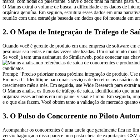
marca, com notas do palestrante. Salve o deck final na minha pasta '
O Manus extrai o volume de busca, a dificuldade e os dados de inten
orgânica genuína. Em seguida, estrutura esses dados em uma narrativa 
reunião com uma estratégia baseada em dados que foi montada em um
2. O Mapa de Integração de Tráfego de Sa
Quando você é gerente de produto em uma empresa de software em estág
pesquisas são lentas e muitas vezes idealizadas. Um sinal muito mais
Se você já tem uma assinatura do Similarweb, pode conectar sua cha
Prompt:
"Preciso priorizar nossa próxima integração de produto. Use
Empresa C. Identifique para quais serviços de terceiros os usuários de
crescimento mês a mês. Em seguida, use Wide Research para extrair as
O Manus analisa os fluxos de tráfego de saída, identificando que uma
organiza esses achados em um painel visual e limpo. Em seguida, impla
e o que elas fazem. Você obtém tanto a validação de mercado quanto
3. O Pulso do Concorrente no Piloto Auto
Acompanhar os concorrentes é uma tarefa que geralmente fica no fim d
versão bagunçada disso parece uma pasta cheia de exportações CSV o