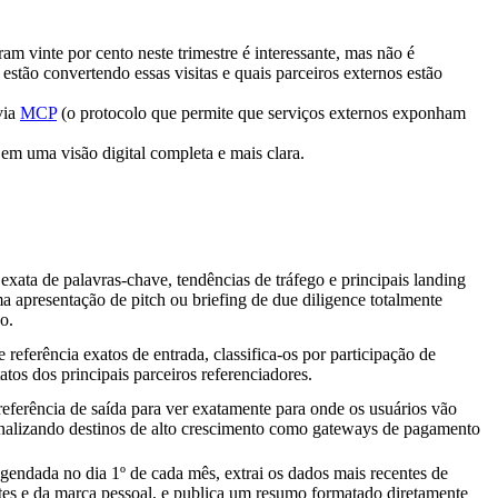
am vinte por cento neste trimestre é interessante, mas não é 
stão convertendo essas visitas e quais parceiros externos estão 
ia 
MCP
 (o protocolo que permite que serviços externos exponham 
 em uma visão digital completa e mais clara.
xata de palavras-chave, tendências de tráfego e principais landing 
a apresentação de pitch ou briefing de due diligence totalmente 
o.
referência exatos de entrada, classifica-os por participação de 
tatos dos principais parceiros referenciadores.
eferência de saída para ver exatamente para onde os usuários vão 
inalizando destinos de alto crescimento como gateways de pagamento 
endada no dia 1º de cada mês, extrai os dados mais recentes de 
tes e da marca pessoal, e publica um resumo formatado diretamente 