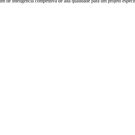
isam de inteligência competitiva de alta qualidade para um projeto espe