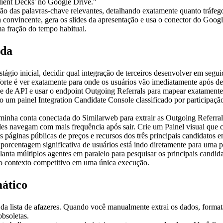
Client Decks' no Google Drive."
ção das palavras-chave relevantes, detalhando exatamente quanto tráfeg
convincente, gera os slides da apresentação e usa o conector do Google
a fração do tempo habitual.
ída
io inicial, decidir qual integração de terceiros desenvolver em seguid
 forte é ver exatamente para onde os usuários vão imediatamente após d
ve de API e usar o endpoint Outgoing Referrals para mapear exatament
 minha conta conectada do Similarweb para extrair as Outgoing Referral
les navegam com mais frequência após sair. Crie um Painel visual que cl
 páginas públicas de preços e recursos dos três principais candidatos 
 porcentagem significativa de usuários está indo diretamente para uma 
nta múltiplos agentes em paralelo para pesquisar os principais candida
 o contexto competitivo em uma única execução.
mático
a lista de afazeres. Quando você manualmente extrai os dados, formata 
bsoletas.