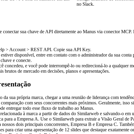
no Slack.
conectar sua chave de API diretamente ao Manus via conector MCP. Isso
elp > Account > REST API
. Copie sua API Key.
estiver disponível, entre em contato com o administrador da sua conta 
a chave e conecte.
cê concedeu, e você pode interrompê-lo ou redirecioná-lo a qualquer 
ais brutos de mercado em decisões, planos e apresentações.
resentação
o da sua própria marca, chegar a uma reunião de liderança com tendência
omparação com seus concorrentes mais próximos. Geralmente, isso signi
de entregar todo esse fluxo de trabalho ao Manus.
 para a Empresa A. Use o Similarweb para extrair a Visão Geral de Pa
 nossos dois principais concorrentes, Empresa B e Empresa C. Também e
lides para criar uma apresentação de 12 slides que destaque exatamen