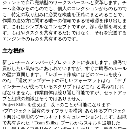
ジェントで自己完結型のワークスペースへと変革します。チ
ーム全体からのものでも、個人のコレクションからのもので
も、特定の取り組みに必要な機能を正確にまとめることで、
作業の進め方に関する唯一の信頼できる情報源を作り出しま
す。これはシンプルなコンセプトですが、深い影響を与えま
す。もはやタスクを共有するだけではなく、それを完遂する
エンジンそのものを共有するのです。
主な機能
新しいチームメンバーがプロジェクトに参加します。優秀で
貢献したい気持ちにあふれていますが、すぐに暗黙のルール
の壁に直面します。「レポート作成にはどのツールを使う
の?」「週次アップデートの正しいフォーマットは?」「デザ
インチームが使っているスクリプトはどこ?」と尋ねなけれ
ばなりません。作業自体は繰り返し可能ですが、セットアッ
プと組織の知識はそうではありません。
Project Skills を使えば、以下のことが可能になります:
•
プロジェクト固有のライブラリを構築:
 あらゆるプロジェク
ト向けに専用のツールキットをキュレーションします。組織
で共有された「Team Skills」プールからスキルを追加した
り、個人ライブラリからインポートしたりして、最適なワー