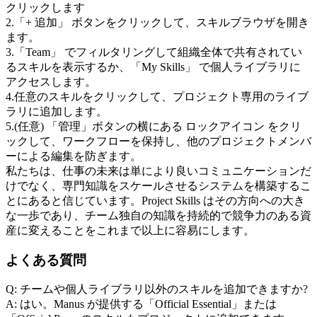
クリックします
2
.
「+ 追加」
 ボタンをクリックして、スキルブラウザを開き
ます。
3
.
「Team」
 でフィルタリングして組織全体で共有されてい
るスキルを表示するか、
「My Skills」
 で個人ライブラリに
アクセスします。
4
.
任意のスキルをクリックして、プロジェクト専用のライブ
ラリに追加します。
5
.
(任意) 「管理」ボタンの横にある 
ロックアイコン
 をクリ
ックして、ワークフローを保持し、他のプロジェクトメンバ
ーによる編集を防ぎます。
私たちは、仕事の未来は単により良いコミュニケーションだ
けでなく、専門知識をスケールさせるシステムを構築するこ
とにあると信じています。Project Skills はその方向への大き
な一歩であり、チーム独自の知識を持続的で競争力のある資
産に変えることをこれまで以上に容易にします。
よくある質問
Q: チームや個人ライブラリ以外のスキルを追加できますか?
A: はい。Manus が提供する「Official Essential」または