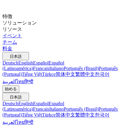
特徴
ソリューション
リソース
イベント
チーム
料金
日本語
Deutsch
English
Español
Español
(Latinoamérica)
Français
Italiano
Português (Brasil)
Português
(Portugal)
Tiếng Việt
Türkçe
简体中文
繁體中文
한국어
العربية
ไทย
हिन्दी
始める
日本語
Deutsch
English
Español
Español
(Latinoamérica)
Français
Italiano
Português (Brasil)
Português
(Portugal)
Tiếng Việt
Türkçe
简体中文
繁體中文
한국어
العربية
ไทย
हिन्दी