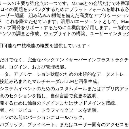
ースの主要な強化点の一つです。Manusとの会話だけで本番
プロイの問題をデバッグするためにプラットフォームを離れる
、ユーザー認証、組み込みAI機能を備えた高度なアプリケーショ
が、これを際立たせています。汎用AIエージェントとして、Ma
ェブ開発をサポートするために全機能を活用します。一般的な「
テンツの調査と作成、ウェブサイトの構築、ユーザーインタラ
に利用可能な中核機能の概要を提供しています：
だけでなく、完全なバックエンドサーバーインフラストラクチ
録、ログイン、および管理機能。
ータ、アプリケーション状態のための永続的なデータストレー
接組み込まれたマルチモーダルLLMと画像生成。
システムイベントのためのカスタムメールまたはアプリ内アラ
意のセクションを指し、自然言語で変更を説明。
開するために独自のドメインまたはサブドメインを接続。
者、ページビュー、トラフィックソースを追跡。
ョンの以前のバージョンにロールバック。
パブリック、プライベート、またはユーザー固有のアクセスを