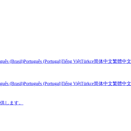
guês (Brasil)
Português (Portugal)
Tiếng Việt
Türkçe
简体中文
繁體中
guês (Brasil)
Português (Portugal)
Tiếng Việt
Türkçe
简体中文
繁體中
に提供します。