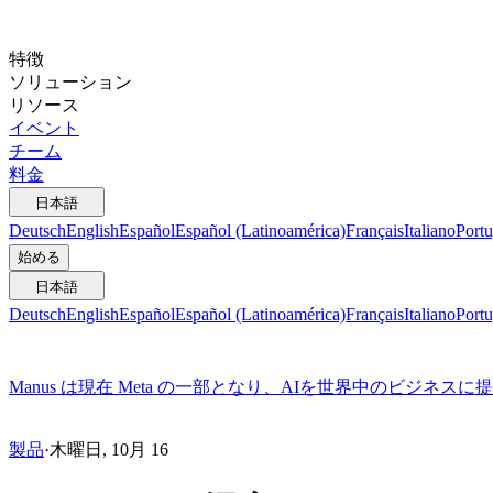
特徴
ソリューション
リソース
イベント
チーム
料金
日本語
Deutsch
English
Español
Español (Latinoamérica)
Français
Italiano
Portu
始める
日本語
Deutsch
English
Español
Español (Latinoamérica)
Français
Italiano
Portu
Manus は現在 Meta の一部となり、AIを世界中のビジネス
製品
·
木曜日, 10月 16