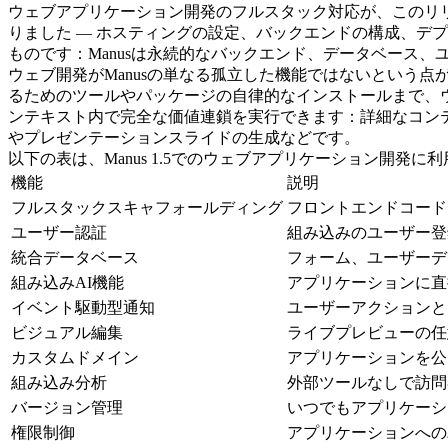
ウェブアプリケーション開発のフルスタック対応が、このリリ
りました — ホスティングの設定、バックエンドの構成、デ
ものです：Manusは永続的なバックエンド、データベース
ウェブ開発がManusの単なる孤立した機能ではないという点
るためのツールやパッケージの自律的なインストールまで、ウ
ンテキスト内で完全な価値連鎖を実行できます：詳細なコン
やプレゼンテーションスライドの生成などです。
以下の表は、Manus 1.5でのウェブアプリケーション開発
機能
説明
フルスタックスキャフォールディング
フロントエンドコード
ユーザー認証
組み込みのユーザー登
統合データベース
フォーム、ユーザーデ
組み込みAI機能
アプリケーションに直
イベント駆動型通知
ユーザーアクションと
ビジュアル編集
ライブプレビューの任
カスタムドメイン
アプリケーションを公
組み込み分析
外部ツールなしで訪問
バージョン管理
いつでもアプリケーシ
権限制御
アプリケーションへの