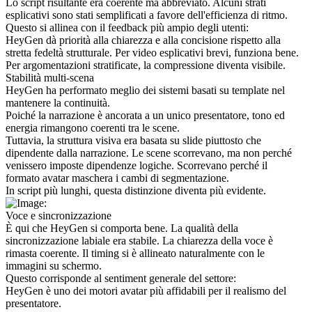
Lo script risultante era coerente ma abbreviato. Alcuni strati 
esplicativi sono stati semplificati a favore dell'efficienza di ritmo.
Questo si allinea con il feedback più ampio degli utenti:
HeyGen dà priorità alla chiarezza e alla concisione rispetto alla 
stretta fedeltà strutturale. Per video esplicativi brevi, funziona bene. 
Per argomentazioni stratificate, la compressione diventa visibile.
Stabilità multi-scena
HeyGen ha performato meglio dei sistemi basati su template nel 
mantenere la continuità.
Poiché la narrazione è ancorata a un unico presentatore, tono ed 
energia rimangono coerenti tra le scene.
Tuttavia, la struttura visiva era basata su slide piuttosto che 
dipendente dalla narrazione. Le scene scorrevano, ma non perché 
venissero imposte dipendenze logiche. Scorrevano perché il 
formato avatar maschera i cambi di segmentazione.
In script più lunghi, questa distinzione diventa più evidente.
Voce e sincronizzazione
È qui che HeyGen si comporta bene. La qualità della 
sincronizzazione labiale era stabile. La chiarezza della voce è 
rimasta coerente. Il timing si è allineato naturalmente con le 
immagini su schermo.
Questo corrisponde al sentiment generale del settore:
HeyGen è uno dei motori avatar più affidabili per il realismo del 
presentatore.