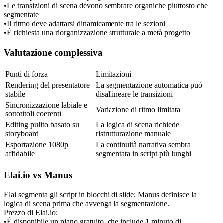
•
Le transizioni di scena devono sembrare organiche piuttosto che 
segmentate
•
Il ritmo deve adattarsi dinamicamente tra le sezioni
•
È richiesta una riorganizzazione strutturale a metà progetto
Valutazione complessiva
Punti di forza
Limitazioni
Rendering del presentatore 
La segmentazione automatica può 
stabile
disallineare le transizioni
Sincronizzazione labiale e 
Variazione di ritmo limitata
sottotitoli coerenti
Editing pulito basato su 
La logica di scena richiede 
storyboard
ristrutturazione manuale
Esportazione 1080p 
La continuità narrativa sembra 
affidabile
segmentata in script più lunghi
Elai.io vs Manus
Elai segmenta gli script in blocchi di slide; Manus definisce la 
logica di scena prima che avvenga la segmentazione.
Prezzo di Elai.io:
•
È disponibile un piano gratuito, che include 1 minuto di 