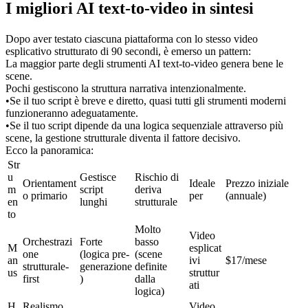
I migliori AI text-to-video in sintesi
Dopo aver testato ciascuna piattaforma con lo stesso video 
esplicativo strutturato di 90 secondi, è emerso un pattern:
La maggior parte degli strumenti AI text-to-video genera bene le 
scene.
Pochi gestiscono la struttura narrativa intenzionalmente.
•
Se il tuo script è breve e diretto, quasi tutti gli strumenti moderni 
funzioneranno adeguatamente.
•
Se il tuo script dipende da una logica sequenziale attraverso più 
scene, la gestione strutturale diventa il fattore decisivo.
Ecco la panoramica:
Str
u
Gestisce 
Rischio di 
Orientament
Ideale 
Prezzo iniziale 
m
script 
deriva 
o primario
per
(annuale)
en
lunghi
strutturale
to
Molto 
Video 
Orchestrazi
Forte 
basso 
M
esplicat
one 
(logica pre-
(scene 
an
ivi 
$17/mese
strutturale-
generazione
definite 
us
struttur
first
)
dalla 
ati
logica)
H
Realismo 
Video 