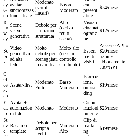
Moderato 
ey
avatar + 
Basso–
con 
(script 
$24/mese
G
sincronizzaz
Moderato
present
lineari)
en
ione labiale
atore
R
Alto 
Visuali 
Scene 
Debole per 
un
(deriva 
cinemat
visive 
narrazione 
$12/mese
w
multi-
ografic
generative
strutturata
ay
scena)
he
Accesso API o 
Video 
Molto 
Molto alto 
So
Esperi
$20/mese 
generativo 
debole per 
(nessun 
ra 
menti 
tramite 
ad alta 
sceneggiatu
controllo 
2
visivi
abbonamento 
fedeltà
ra narrativa
strutturale)
ChatGPT
C
Formaz
ol
Moderato–
Basso–
ione, 
os
Avatar-first
$19/mese
Forte
Moderato
onboar
sy
ding
an
El
Avatar + 
Comun
ai.
automazion
Moderato
Moderato
icazioni
$23/mese
io
e slide
 interne
St
Clip di 
Debole per 
ev
Basato su 
Moderato–
marketi
script a 
$19/mese
e 
template
Alto
ng 
livelli