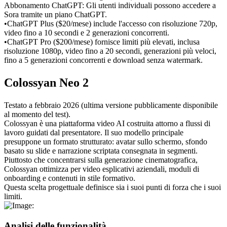
Abbonamento ChatGPT:
 Gli utenti individuali possono accedere a 
Sora tramite un piano ChatGPT.
•
ChatGPT Plus ($20/mese) include l'accesso con risoluzione 720p, 
video fino a 10 secondi e 2 generazioni concorrenti.
•
ChatGPT Pro ($200/mese) fornisce limiti più elevati, inclusa 
risoluzione 1080p, video fino a 20 secondi, generazioni più veloci, 
fino a 5 generazioni concorrenti e download senza watermark.
Colossyan Neo 2
Testato a febbraio 2026 (ultima versione pubblicamente disponibile 
al momento del test).
Colossyan è una piattaforma video AI costruita attorno a flussi di 
lavoro guidati dal presentatore. Il suo modello principale 
presuppone un formato strutturato: avatar sullo schermo, sfondo 
basato su slide e narrazione scriptata consegnata in segmenti.
Piuttosto che concentrarsi sulla generazione cinematografica, 
Colossyan ottimizza per video esplicativi aziendali, moduli di 
onboarding e contenuti in stile formativo.
Questa scelta progettuale definisce sia i suoi punti di forza che i suoi 
limiti.
Analisi delle funzionalità