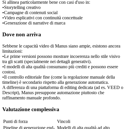
Si allinea particolarmente bene con casi d'uso in:
•
Storytelling creativo
•
Campagne di contenuti social
•
Video esplicativi con continuità concettuale
•
Generazione di narrative di marca
Dove non arriva
Sebbene le capacità video di Manus siano ampie, esistono ancora 
limitazioni:
•
Le prime versioni possono mostrare incoerenza nello stile visivo 
tra gli scatti (specialmente nei dettagli generativi).
•
I modelli di alta qualità consumano più crediti e possono essere 
costosi.
•
Il controllo editoriale fine (come la regolazione manuale della 
timeline) è secondario rispetto alla generazione automatica.
A differenza di una piattaforma di editing dedicata (ad es. VEED o 
Descript), Manus presuppone automazione piuttosto che 
raffinamento manuale profondo.
Valutazione complessiva
Punti di forza
Vincoli
Pipeline di generazione end-
Modelli di alta qualità ad alto 