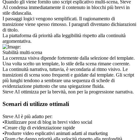
Quando gli viene fornito uno script esplicativo multi-scena, Steve 
AI condensa immediatamente il contenuto in blocchi più brevi in 
stile didascalia.
I passaggi logici vengono semplificati. Il ragionamento di 
transizione viene spesso rimosso. I paragrafi diventano dichiarazioni 
di titolo.
La piattaforma dà priorità alla leggibilità rispetto alla continuità 
argomentativa.
Stabilità multi-scena
La coerenza visiva dipende fortemente dalla selezione del template. 
Una volta scelto un template, lo stile della scena rimane coerente.
La continuità narrativa, tuttavia, è secondaria al ritmo visivo. Le 
transizioni di scena sono frequenti e guidate dal template. Gli script 
più lunghi tendono a sembrare una sequenza di schede di 
evidenziazione piuttosto che una spiegazione fluida.
Steve AI ottimizza per la brevità, non per la progressione narrativa.
Scenari di utilizzo ottimali
Steve AI è più adatto per:
•
Riutilizzare post di blog in brevi video social
•
Creare clip di evidenziazione rapide
•
Produrre video esplicativi animati adatti al marketing
•
Team che danno priorità alla velocità rispetto alla profondità 