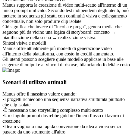
Manus supporta la creazione di video multi-scatto all'interno di un 
unico prompt unificato. Secondo test indipendenti degli utenti, può 
mettere in sequenza gli scatti con continuità visiva e collegamento 
concettuale, non solo produrre clip isolate.
Ciò significa che invece di "incolla e prega", genera media che 
seguono più da vicino una logica di storyboard: concetto → 
pianificazione della scena → realizzazione visiva.
Sintesi visiva e modelli
Manus offre attualmente più modelli di generazione video 
all'interno della piattaforma, con costo in crediti aumentato.
Gli utenti possono scegliere quale modello applicare in base alle 
esigenze di output e ai vincoli di risorse, bilanciando fedeltà e costo.
Scenari di utilizzo ottimali
Manus offre il massimo valore quando:
•
I progetti richiedono una sequenza narrativa strutturata piuttosto 
che clip isolate
•
È necessario uno storytelling complesso multi-scatto
•
Un singolo prompt dovrebbe guidare l'intero flusso di lavoro di 
creazione
•
I team vogliono una rapida conversione da idea a video senza 
passare da uno strumento all'altro