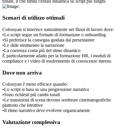
tonale, il che limita l'enfasi dinamica su script più lunghi.
Scenari di utilizzo ottimali
Colossyan si inserisce naturalmente nei flussi di lavoro dove:
•
Lo script segue un formato di formazione o onboarding
•
Si preferisce la consegna guidata dal presentatore
•
Le slide strutturano la narrazione
•
La coerenza conta più del ritmo dinamico
È particolarmente adatto per la formazione HR, i moduli di 
compliance e i video di trasferimento di conoscenze interne.
Dove non arriva
Colossyan è meno efficace quando:
•
Lo script si basa su una progressione narrativa
•
Sono richiesti più cambi tonali
•
Le transizioni di scena devono sembrare cinematografiche 
piuttosto che istruttive
•
Il ritmo narrativo deve evolvere organicamente
Valutazione complessiva