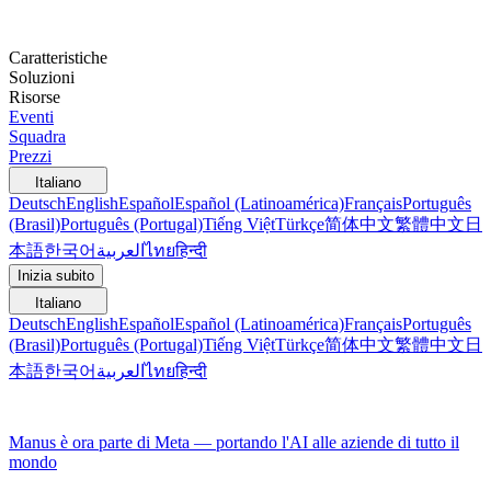
Caratteristiche
Soluzioni
Risorse
Eventi
Squadra
Prezzi
Italiano
Deutsch
English
Español
Español (Latinoamérica)
Français
Português
(Brasil)
Português (Portugal)
Tiếng Việt
Türkçe
简体中文
繁體中文
日
本語
한국어
العربية
ไทย
हिन्दी
Inizia subito
Italiano
Deutsch
English
Español
Español (Latinoamérica)
Français
Português
(Brasil)
Português (Portugal)
Tiếng Việt
Türkçe
简体中文
繁體中文
日
本語
한국어
العربية
ไทย
हिन्दी
Manus è ora parte di Meta — portando l'AI alle aziende di tutto il
mondo