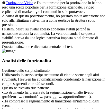
di 
Traduzione Video
 e l'output pronto per la produzione lo hanno 
reso una scelta popolare per la formazione aziendale, i video 
esplicativi di marketing e i contenuti in stile portavoce.
A causa di questo posizionamento, ho prestato molta attenzione non 
solo alla rifinitura visiva, ma a come gestisce la struttura sotto 
pressione.
I sistemi basati su avatar spesso appaiono stabili perché la 
narrazione ancora la continuità. La vera domanda è se questa 
stabilità deriva da una logica narrativa imposta o dal formato di 
presentazione.
Questa distinzione è diventata centrale nei test.
Analisi delle funzionalità
Gestione dello script strutturato
Utilizzando lo stesso script strutturato di cinque scene degli altri 
strumenti, HeyGen ha automaticamente condensato la narrazione in 
cinque segmenti entro 49 secondi.
Questo ha rivelato due pattern:
•
Lo strumento ha preservato la segmentazione di alto livello 
(problema → continuità → passaggi → approfondimento).
•
Ha compresso il ragionamento di transizione all'interno di ogni 
scena.