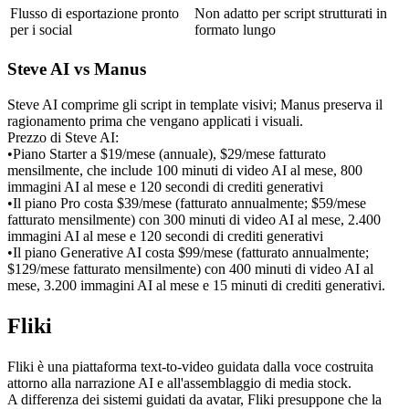
Flusso di esportazione pronto 
Non adatto per script strutturati in 
per i social
formato lungo
Steve AI vs Manus
Steve AI comprime gli script in template visivi; Manus preserva il 
ragionamento prima che vengano applicati i visuali.
Prezzo di Steve AI:
•
Piano Starter a $19/mese (annuale), $29/mese fatturato 
mensilmente, che include 100 minuti di video AI al mese, 800 
immagini AI al mese e 120 secondi di crediti generativi
•
Il piano Pro costa $39/mese (fatturato annualmente; $59/mese 
fatturato mensilmente) con 300 minuti di video AI al mese, 2.400 
immagini AI al mese e 120 secondi di crediti generativi
•
Il piano Generative AI costa $99/mese (fatturato annualmente; 
$129/mese fatturato mensilmente) con 400 minuti di video AI al 
mese, 3.200 immagini AI al mese e 15 minuti di crediti generativi.
Fliki
Fliki è una piattaforma text-to-video guidata dalla voce costruita 
attorno alla narrazione AI e all'assemblaggio di media stock.
A differenza dei sistemi guidati da avatar, Fliki presuppone che la 