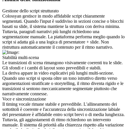
Gestione dello script strutturato
Colossyan gestisce in modo affidabile script chiaramente 
segmentati. Quando l'input è suddiviso in sezioni concise o blocchi 
basati su slide, il sistema mantiene la struttura con deriva minima.
Tuttavia, paragrafi narrativi più lunghi richiedono una 
segmentazione manuale. La piattaforma performa meglio quando lo 
script si adatta già a una logica di presentatore + slide. Non 
ristruttura automaticamente il contenuto per il ritmo narrativo.
Stabilità multi-scena
Le transizioni di scena rimangono visivamente coerenti tra le slide. 
Gli sfondi e i cambi di layout sono prevedibili e stabili.
La deriva appare in video esplicativi più lunghi multi-sezione. 
Quando uno script si sposta oltre un tono istruttivo diretto verso 
argomentazioni stratificate o storytelling, il ritmo diventa rigido e le 
transizioni si sentono meccanicamente segmentate piuttosto che 
narrativamente connesse.
Voce e sincronizzazione
Il timing vocale rimane stabile e prevedibile. L'allineamento dei 
sottotitoli è coerente e l'accuratezza della sincronizzazione labiale 
del presentatore è affidabile entro script brevi o di media lunghezza.
Tuttavia, gli aggiustamenti di ritmo richiedono un intervento 
manuale. Il sistema dà priorità alla chiarezza rispetto alla variazione 