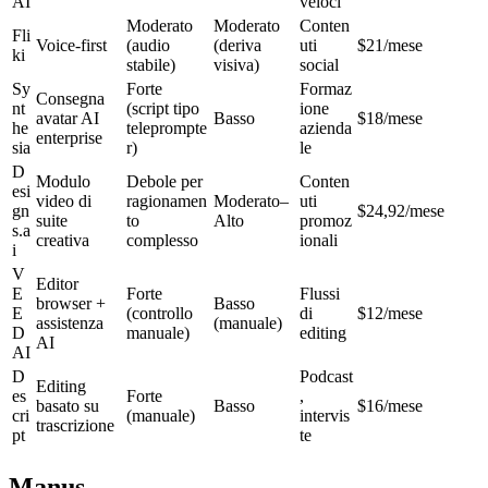
AI
veloci
Moderato 
Moderato 
Conten
Fli
Voice-first
(audio 
(deriva 
uti 
$21/mese
ki
stabile)
visiva)
social
Sy
Forte 
Formaz
Consegna 
nt
(script tipo 
ione 
avatar AI 
Basso
$18/mese
he
teleprompte
azienda
enterprise
sia
r)
le
D
Modulo 
Debole per 
Conten
esi
video di 
ragionamen
Moderato–
uti 
gn
$24,92/mese
suite 
to 
Alto
promoz
s.a
creativa
complesso
ionali
i
V
Editor 
E
Forte 
Flussi 
browser + 
Basso 
E
(controllo 
di 
$12/mese
assistenza 
(manuale)
D 
manuale)
editing
AI
AI
D
Podcast
Editing 
es
Forte 
, 
basato su 
Basso
$16/mese
cri
(manuale)
intervis
trascrizione
pt
te
Manus