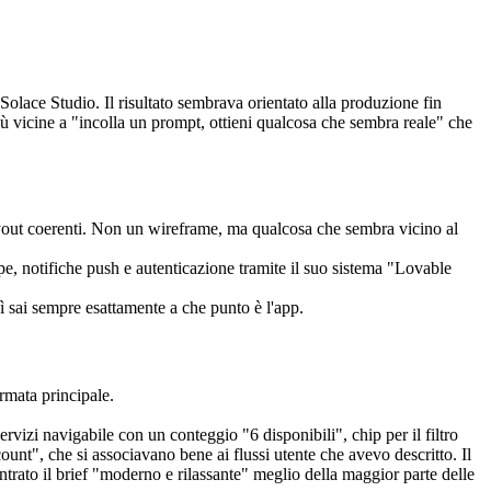
Solace Studio. Il risultato sembrava orientato alla produzione fin 
più vicine a "incolla un prompt, ottieni qualcosa che sembra reale" che 
yout coerenti. Non un wireframe, ma qualcosa che sembra vicino al 
e, notifiche push e autenticazione tramite il suo sistema "Lovable 
osì sai sempre esattamente a che punto è l'app.
rmata principale.
izi navigabile con un conteggio "6 disponibili", chip per il filtro 
unt", che si associavano bene ai flussi utente che avevo descritto. Il 
ntrato il brief "moderno e rilassante" meglio della maggior parte delle 