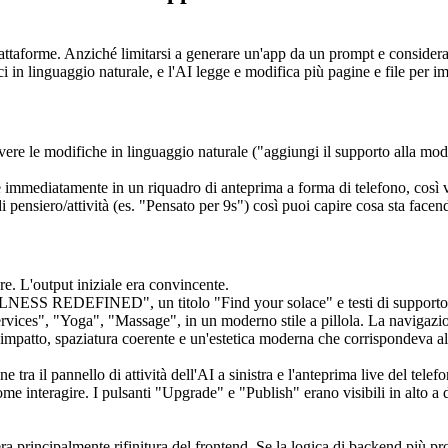
iattaforme. Anziché limitarsi a generare un'app da un prompt e considerarl
ici in linguaggio naturale, e l'AI legge e modifica più pagine e file per 
vere le modifiche in linguaggio naturale ("aggiungi il supporto alla moda
immediatamente in un riquadro di anteprima a forma di telefono, così v
 di pensiero/attività (es. "Pensato per 9s") così puoi capire cosa sta fac
re. L'output iniziale era convincente.
NESS REDEFINED", un titolo "Find your solace" e testi di supporto su
 Services", "Yoga", "Massage", in un moderno stile a pillola. La navigaz
d'impatto, spaziatura coerente e un'estetica moderna che corrispondeva al
ne tra il pannello di attività dell'AI a sinistra e l'anteprima live del te
me interagire. I pulsanti "Upgrade" e "Publish" erano visibili in alto a 
ra principalmente rifinitura del frontend. Se la logica di backend più pro