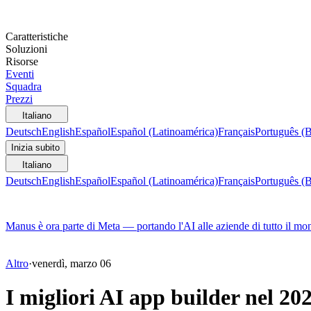
Caratteristiche
Soluzioni
Risorse
Eventi
Squadra
Prezzi
Italiano
Deutsch
English
Español
Español (Latinoamérica)
Français
Português (B
Inizia subito
Italiano
Deutsch
English
Español
Español (Latinoamérica)
Français
Português (B
Manus è ora parte di Meta — portando l'AI alle aziende di tutto il mo
Altro
·
venerdì, marzo 06
I migliori AI app builder nel 20