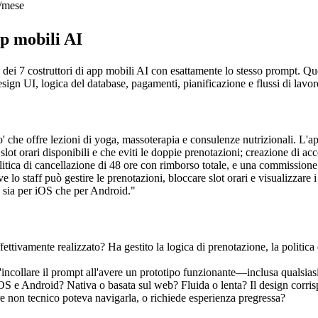
/mese
pp mobili AI
o dei 7 costruttori di app mobili AI con esattamente lo stesso prompt. Qu
ign UI, logica del database, pagamenti, pianificazione e flussi di lavoro
 che offre lezioni di yoga, massoterapia e consulenze nutrizionali. L'ap
 slot orari disponibili e che eviti le doppie prenotazioni; creazione di a
itica di cancellazione di 48 ore con rimborso totale, e una commissione
o staff può gestire le prenotazioni, bloccare slot orari e visualizzare 
za sia per iOS che per Android."
ffettivamente realizzato? Ha gestito la logica di prenotazione, la politica
'incollare il prompt all'avere un prototipo funzionante—inclusa qualsia
iOS e Android? Nativa o basata sul web? Fluida o lenta? Il design corri
re non tecnico poteva navigarla, o richiede esperienza pregressa?