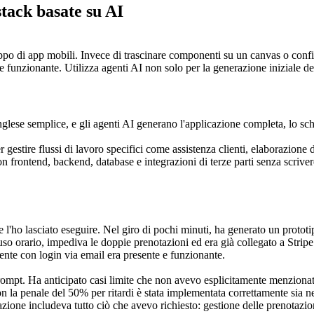
stack basate su AI
o di app mobili. Invece di trascinare componenti su un canvas o configur
unzionante. Utilizza agenti AI non solo per la generazione iniziale del
inglese semplice, e gli agenti AI generano l'applicazione completa, lo sche
er gestire flussi di lavoro specifici come assistenza clienti, elaborazione
n frontend, backend, database e integrazioni di terze parti senza scriver
 l'ho lasciato eseguire. Nel giro di pochi minuti, ha generato un prototi
uso orario, impediva le doppie prenotazioni ed era già collegato a Stripe 
ente con login via email era presente e funzionante.
 prompt. Ha anticipato casi limite che non avevo esplicitamente menzionat
 la penale del 50% per ritardi è stata implementata correttamente sia nella
zione includeva tutto ciò che avevo richiesto: gestione delle prenotazioni