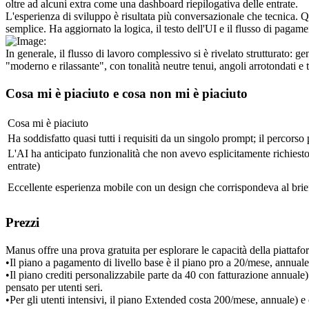
oltre ad alcuni extra come una dashboard riepilogativa delle entrate.
L'esperienza di sviluppo è risultata più conversazionale che tecnica. Q
semplice. Ha aggiornato la logica, il testo dell'UI e il flusso di paga
In generale, il flusso di lavoro complessivo si è rivelato strutturato:
"moderno e rilassante", con tonalità neutre tenui, angoli arrotondati e t
Cosa mi è piaciuto e cosa non mi è piaciuto
Cosa mi è piaciuto
Ha soddisfatto quasi tutti i requisiti da un singolo prompt; il percors
L'AI ha anticipato funzionalità che non avevo esplicitamente richies
entrate)
Eccellente esperienza mobile con un design che corrispondeva al brie
Prezzi
Manus offre una prova gratuita per esplorare le capacità della piattafo
•
Il piano a pagamento di livello base è il piano pro a 20
/mese, annuale)
•
Il piano crediti personalizzabile parte da 40
 con fatturazione annuale) 
pensato per utenti seri.
•
Per gli utenti intensivi, il piano Extended costa 200
/mese, annuale) e 