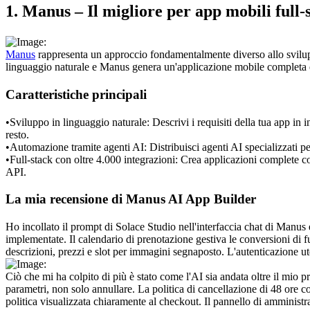
1. Manus – Il migliore per app mobili full-
Manus
 rappresenta un approccio fondamentalmente diverso allo svilupp
linguaggio naturale e Manus genera un'applicazione mobile completa e f
Caratteristiche principali
•
Sviluppo in linguaggio naturale:
 Descrivi i requisiti della tua app in 
resto.
•
Automazione tramite agenti AI:
 Distribuisci agenti AI specializzati p
•
Full-stack con oltre 4.000 integrazioni:
 Crea applicazioni complete co
API.
La mia recensione di Manus AI App Builder
Ho incollato il prompt di Solace Studio nell'interfaccia chat di Manus e
implementate. Il calendario di prenotazione gestiva le conversioni di f
descrizioni, prezzi e slot per immagini segnaposto. L'autenticazione ut
Ciò che mi ha colpito di più è stato come l'AI sia andata oltre il mio
parametri, non solo annullare. La politica di cancellazione di 48 ore con
politica visualizzata chiaramente al checkout. Il pannello di amministra