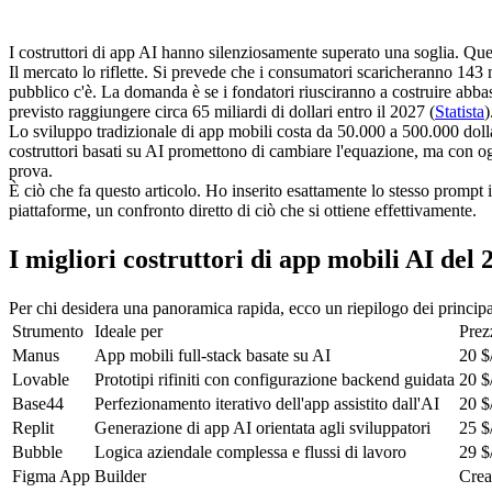
I costruttori di app AI hanno silenziosamente superato una soglia. Qu
Il mercato lo riflette. Si prevede che i consumatori scaricheranno 143 m
pubblico c'è. La domanda è se i fondatori riusciranno a costruire abbas
previsto raggiungere circa 65 miliardi di dollari entro il 2027 (
Statista
)
Lo sviluppo tradizionale di app mobili costa da 50.000 a 500.000 dolla
costruttori basati su AI promettono di cambiare l'equazione, ma con ogn
prova.
È ciò che fa questo articolo. Ho inserito esattamente lo stesso prompt i
piattaforme, un confronto diretto di ciò che si ottiene effettivamente.
I migliori costruttori di app mobili AI del 2
Per chi desidera una panoramica rapida, ecco un riepilogo dei principali
Strumento
Ideale per
Prez
Manus
App mobili full-stack basate su AI
20 $
Lovable
Prototipi rifiniti con configurazione backend guidata
20 $
Base44
Perfezionamento iterativo dell'app assistito dall'AI
20 $
Replit
Generazione di app AI orientata agli sviluppatori
25 $
Bubble
Logica aziendale complessa e flussi di lavoro
29 $
Figma App
Builder
Crea