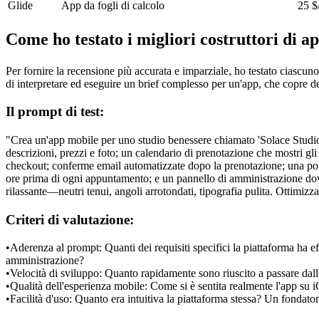
Glide
App da fogli di calcolo
25 $
Come ho testato i migliori costruttori di a
Per fornire la recensione più accurata e imparziale, ho testato ciascun
di interpretare ed eseguire un brief complesso per un'app, che copre des
Il prompt di test:
"Crea un'app mobile per uno studio benessere chiamato 'Solace Studio'
descrizioni, prezzi e foto; un calendario di prenotazione che mostri gli
checkout; conferme email automatizzate dopo la prenotazione; una pol
ore prima di ogni appuntamento; e un pannello di amministrazione dove l
rilassante—neutri tenui, angoli arrotondati, tipografia pulita. Ottimiz
Criteri di valutazione:
•
Aderenza al prompt:
 Quanti dei requisiti specifici la piattaforma ha e
amministrazione?
•
Velocità di sviluppo:
 Quanto rapidamente sono riuscito a passare dall
•
Qualità dell'esperienza mobile:
 Come si è sentita realmente l'app su 
•
Facilità d'uso:
 Quanto era intuitiva la piattaforma stessa? Un fondato