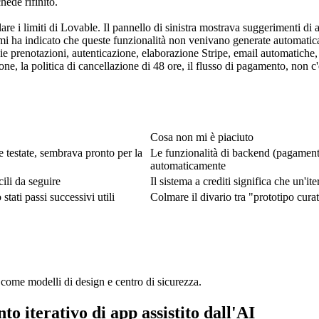
hede rifinito.
elare i limiti di Lovable. Il pannello di sinistra mostrava suggerimenti
he mi ha indicato che queste funzionalità non venivano generate automati
e prenotazioni, autenticazione, elaborazione Stripe, email automatiche, 
ione, la politica di cancellazione di 48 ore, il flusso di pagamento, non 
Cosa non mi è piaciuto
e testate, sembrava pronto per la 
Le funzionalità di backend (pagamenti
automaticamente
cili da seguire
Il sistema a crediti significa che un'i
stati passi successivi utili
Colmare il divario tra "prototipo cur
 come modelli di design e centro di sicurezza.
to iterativo di app assistito dall'AI