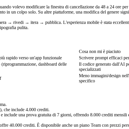
uando volevo modificare la finestra di cancellazione da 48 a 24 ore per t
mento in un colpo solo. Su altre piattaforme, una modifica del genere sig
 genera → rivedi → itera → pubblica. L'esperienza mobile è stata eccellen
ipografia pulita.
Cosa non mi è piaciuto
o più rapido verso un'app funzionale
Scrivere prompt efficaci per
to (riprogrammazione, dashboard delle 
Il codice generato dall'AI p
specializzati
Meno immagini/design nell'
f
specifico
rma.
, che include 4.000 crediti.
e include una prova gratuita di 7 giorni, offrendo 8.000 crediti mensili e
offre 40.000 crediti. È disponibile anche un piano Team con prezzi pers