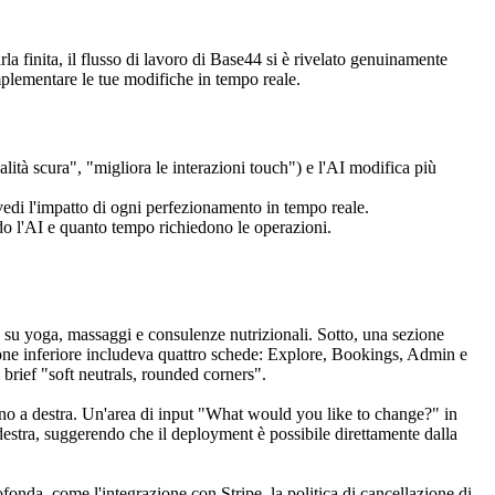
a finita, il flusso di lavoro di Base44 si è rivelato genuinamente 
implementare le tue modifiche in tempo reale.
lità scura", "migliora le interazioni touch") e l'AI modifica più 
edi l'impatto di ogni perfezionamento in tempo reale.
endo l'AI e quanto tempo richiedono le operazioni.
 yoga, massaggi e consulenze nutrizionali. Sotto, una sezione 
ione inferiore includeva quattro schede: Explore, Bookings, Admin e 
 brief "soft neutrals, rounded corners".
lefono a destra. Un'area di input "What would you like to change?" in 
destra, suggerendo che il deployment è possibile direttamente dalla 
fonda, come l'integrazione con Stripe, la politica di cancellazione di 