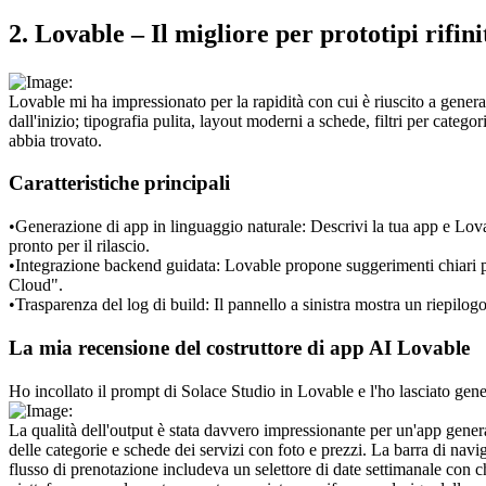
2. Lovable – Il migliore per prototipi rifi
Lovable mi ha impressionato per la rapidità con cui è riuscito a genera
dall'inizio; tipografia pulita, layout moderni a schede, filtri per cate
abbia trovato.
Caratteristiche principali
•
Generazione di app in linguaggio naturale:
 Descrivi la tua app e Lo
pronto per il rilascio.
•
Integrazione backend guidata:
 Lovable propone suggerimenti chiari p
Cloud".
•
Trasparenza del log di build:
 Il pannello a sinistra mostra un riepilog
La mia recensione del costruttore di app AI Lovable
Ho incollato il prompt di Solace Studio in Lovable e l'ho lasciato gen
La qualità dell'output è stata davvero impressionante per un'app gener
delle categorie e schede dei servizi con foto e prezzi. La barra di nav
flusso di prenotazione includeva un selettore di date settimanale con ch