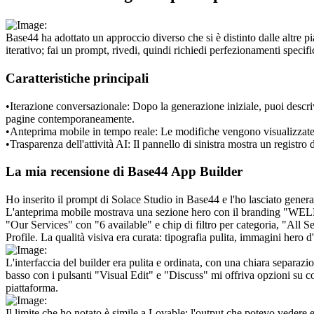
Base44 ha adottato un approccio diverso che si è distinto dalle altre p
iterativo; fai un prompt, rivedi, quindi richiedi perfezionamenti specif
Caratteristiche principali
•
Iterazione conversazionale:
 Dopo la generazione iniziale, puoi descri
pagine contemporaneamente.
•
Anteprima mobile in tempo reale:
 Le modifiche vengono visualizzate 
•
Trasparenza dell'attività AI:
 Il pannello di sinistra mostra un registro
La mia recensione di Base44 App Builder
Ho inserito il prompt di Solace Studio in Base44 e l'ho lasciato genera
L'anteprima mobile mostrava una sezione hero con il branding "WELL
"Our Services" con "6 available" e chip di filtro per categoria, "All
Profile. La qualità visiva era curata: tipografia pulita, immagini hero 
L'interfaccia del builder era pulita e ordinata, con una chiara separazio
basso con i pulsanti "Visual Edit" e "Discuss" mi offriva opzioni su co
piattaforma.
Il limite che ho notato è simile a Lovable: l'output che potevo vedere e