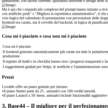
piattaforme, con layout coerente, spaziatura uniforme e design delle sc
Ma è qui che i requisiti più complessi del prompt hanno iniziato a riv
con notifiche push" e "Migliora la reportistica amministrativa", il c
vera logica del calendario di prenotazione con prevenzione delle doppi
frontend era curato, ma il cervello del backend, la logica di pianificaz
Cosa mi è piaciuto e cosa non mi è piaciuto
Cosa mi è piaciuto
Il frontend generato automaticamente più curato tra tutte le piattaform
produzione
Il registro di build e la checklist hanno reso i progressi trasparenti e fa
I suggerimenti guidati per Stripe, le notifiche e l'amministrazione sono 
Prezzi
Lovable offre un piano gratuito per iniziare.
•
Il piano Starter parte da 25 
, annuale) con 100 crediti mensili.
•
Il piano Launch a 50 
/mese, annuale) include funzionalità aggiuntive
3. Base44 – Il migliore per il perfezionamen