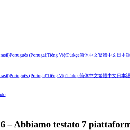
rasil)
Português (Portugal)
Tiếng Việt
Türkçe
简体中文
繁體中文
日本
rasil)
Português (Portugal)
Tiếng Việt
Türkçe
简体中文
繁體中文
日本
ndo
26 – Abbiamo testato 7 piattafor