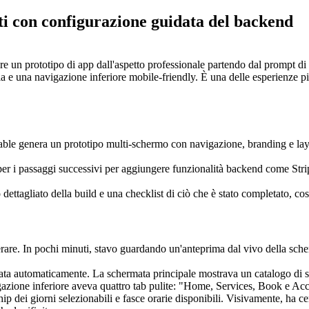
niti con configurazione guidata del backend
re un prototipo di app dall'aspetto professionale partendo dal prompt di 
goria e una navigazione inferiore mobile-friendly. È una delle esperienze 
vable genera un prototipo multi-schermo con navigazione, branding e la
er i passaggi successivi per aggiungere funzionalità backend come Strip
o dettagliato della build e una checklist di ciò che è stato completato, c
erare. In pochi minuti, stavo guardando un'anteprima dal vivo della sche
ata automaticamente. La schermata principale mostrava un catalogo di serv
igazione inferiore aveva quattro tab pulite: "Home, Services, Book e Acco
ip dei giorni selezionabili e fasce orarie disponibili. Visivamente, ha ce