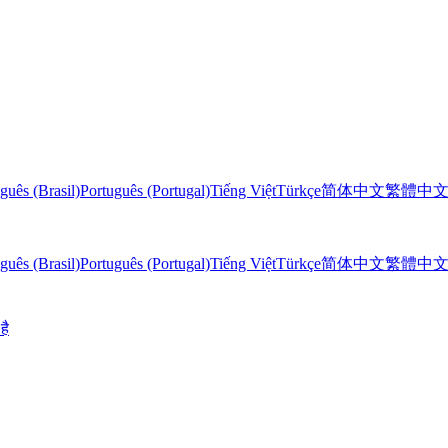
guês (Brasil)
Português (Portugal)
Tiếng Việt
Türkçe
简体中文
繁體中
guês (Brasil)
Português (Portugal)
Tiếng Việt
Türkçe
简体中文
繁體中
है