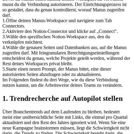
musst du die Verbindung autorisieren. Der Einrichtungsprozess ist 
so gestaltet, dass du genau kontrollierst, worauf Manus zugreifen 
darf.
1
.
Öffne deinen Manus-Workspace und navigiere zum Tab 
Connectors.
2
.
Aktiviere den Notion-Connector und klicke auf „Connect".
3
.
Wähle den spezifischen Notion-Workspace aus, den du 
verknüpfen möchtest.
4
.
Wähle die genauen Seiten und Datenbanken aus, auf die Manus 
zugreifen darf. Mit feingranularen Berechtigungseinstellungen 
entscheidest du genau, welche Projekte geteilt werden, während der 
Rest deines Workspaces privat bleibt.
5
.
Starte einen neuen Prompt, der Manus bittet, eine dieser 
autorisierten Seiten abzufragen oder zu aktualisieren.
Im Folgenden findest du drei Wege, wie du diese Verbindung 
nutzen kannst, um die Arbeitsweise deines Teams zu verändern.
1. Trendrecherche auf Autopilot stellen
Über Branchentrends auf dem Laufenden zu bleiben, bedeutet 
meist eine unübersichtliche Seite mit Links, die einmal pro Quartal 
aktualisiert und den Rest des Jahres ignoriert wird. Wenn Sie eine 
neue Kampagne brainstormen müssen, liegt die Schwierigkeit nicht 
darin, die Trends zu finden. Die Schwierigkeit besteht darin, die 