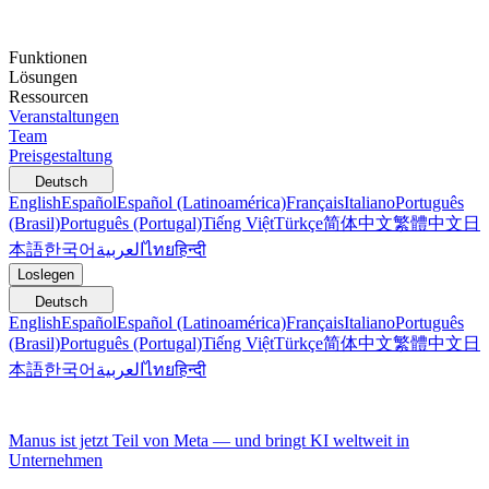
Funktionen
Lösungen
Ressourcen
Veranstaltungen
Team
Preisgestaltung
Deutsch
English
Español
Español (Latinoamérica)
Français
Italiano
Português
(Brasil)
Português (Portugal)
Tiếng Việt
Türkçe
简体中文
繁體中文
日
本語
한국어
العربية
ไทย
हिन्दी
Loslegen
Deutsch
English
Español
Español (Latinoamérica)
Français
Italiano
Português
(Brasil)
Português (Portugal)
Tiếng Việt
Türkçe
简体中文
繁體中文
日
本語
한국어
العربية
ไทย
हिन्दी
Manus ist jetzt Teil von Meta — und bringt KI weltweit in
Unternehmen