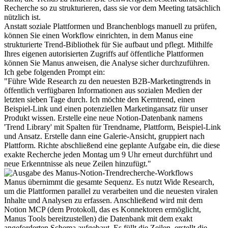
Recherche so zu strukturieren, dass sie vor dem Meeting tatsächlich 
nützlich ist.
Anstatt soziale Plattformen und Branchenblogs manuell zu prüfen, 
können Sie einen Workflow einrichten, in dem Manus eine 
strukturierte Trend-Bibliothek für Sie aufbaut und pflegt. Mithilfe 
Ihres eigenen autorisierten Zugriffs auf öffentliche Plattformen 
können Sie Manus anweisen, die Analyse sicher durchzuführen.
Ich gebe folgenden Prompt ein:
"Führe 
Wide Research
 zu den neuesten B2B-Marketingtrends in 
öffentlich verfügbaren Informationen aus sozialen Medien der 
letzten sieben Tage durch. Ich möchte den Kerntrend, einen 
Beispiel-Link und einen potenziellen Marketingansatz für unser 
Produkt wissen. Erstelle eine neue Notion-Datenbank namens 
'Trend Library' mit Spalten für Trendname, Plattform, Beispiel-Link 
und Ansatz. Erstelle dann eine Galerie-Ansicht, gruppiert nach 
Plattform. Richte abschließend eine 
geplante Aufgabe
 ein, die diese 
exakte Recherche jeden Montag um 9 Uhr erneut durchführt und 
neue Erkenntnisse als neue Zeilen hinzufügt."
Manus übernimmt die gesamte Sequenz. Es nutzt 
Wide Research
, 
um die Plattformen parallel zu verarbeiten und die neuesten viralen 
Inhalte und Analysen zu erfassen. Anschließend wird mit dem 
Notion MCP (dem Protokoll, das es Konnektoren ermöglicht, 
Manus Tools bereitzustellen) die Datenbank mit dem exakt 
angeforderten Schema aufgebaut. Es füllt die Zeilen, erstellt die 