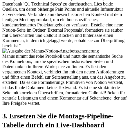
Datenbank 'Q1 Technical Specs' zu durchsuchen. Lies beide 
Quellen, um deren bisherige Pain Points und aktuelle Infrastruktur 
zu verstehen. Verbinde dann diesen historischen Kontext mit dem 
heutigen Meetingprotokoll, um ein hochspezifisches, 
kundenorientiertes Projektangebot zu verfassen. Erstelle eine neue 
Notion-Seite im Ordner 'External Proposals', formatiere sie sauber 
mit Überschriften und Callout-Blöcken und hinterlasse einen 
Kommentar, in dem ich getaggt werde, sobald sie zur Überprüfung 
bereit ist."
Manus nimmt das rohe Protokoll und nutzt die semantische Suche 
des Konnektors, um die spezifischen historischen Seiten und 
Datenbanken in Ihrem Workspace zu finden. Es liest den 
vergangenen Kontext, verbindet ihn mit den neuen Anforderungen 
und führt einen Befehl zur Seitenerstellung aus, um das Angebot zu 
erstellen. Da es die Formatierungs-Primitiven von Notion versteht, 
ist das finale Dokument keine Textwand. Es ist eine strukturierte 
Seite mit korrekten Überschriften, formatierten Callout-Blöcken für 
zentrale Leistungen und einem Kommentar auf Seitenebene, der auf 
Ihre Freigabe wartet.
3. Ersetzen Sie die Montags-Pipeline-
Tabelle durch ein Live-Dashboard