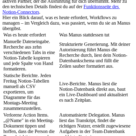
aktiven Partner, der die Ausführung für dich übernimmt. Mehr zu 
den technischen Details findest du auf der 
Funktionsseite des 
Notion-Connectors
.
Hier ein Blick darauf, was es heute erfordert, Workflows zu 
managen – im Vergleich dazu, was passiert, wenn du sie an Manus 
übergibst.
Was es heute erfordert
Was Manus stattdessen tut
Manuelle Dateneingabe. 
Strukturierte Generierung. Mit deiner 
Recherche aus zehn 
Autorisierung führt Manus die 
verschiedenen Tabs in eine 
Recherche durch, liest dein Notion-
Notion-Tabelle kopieren 
Datenbankschema und füllt die 
und jede Spalte von Hand 
Zeilen sauber formatiert aus.
formatieren.
Statische Berichte. Jeden 
Freitag Notion-Tabellen 
Live-Berichte. Manus liest die 
manuell als CSV 
Notion-Datenbank direkt aus, baut 
exportieren, um 
ein Live-Dashboard und aktualisiert 
Diagramme für das 
es nach Zeitplan.
Montags-Meeting 
zusammenzustellen.
Verlorene Action Items. 
Automatisierte Delegation. Manus 
„@Name" in ein Meeting-
liest das Transkript, findet die 
Dokument tippen und 
richtigen Nutzer, erstellt zugewiesene 
hoffen, dass die Person die 
Aufgaben in der Team-Datenbank 