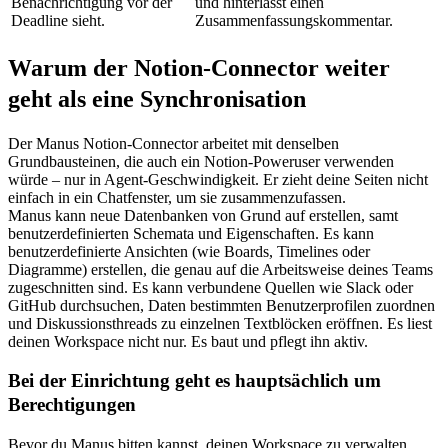
Benachrichtigung vor der 
und hinterlässt einen 
Deadline sieht.
Zusammenfassungskommentar.
Warum der Notion-Connector weiter 
geht als eine Synchronisation
Der Manus Notion-Connector arbeitet mit denselben 
Grundbausteinen, die auch ein Notion-Poweruser verwenden 
würde – nur in Agent-Geschwindigkeit. Er zieht deine Seiten nicht 
einfach in ein Chatfenster, um sie zusammenzufassen.
Manus kann neue Datenbanken von Grund auf erstellen, samt 
benutzerdefinierten Schemata und Eigenschaften. Es kann 
benutzerdefinierte Ansichten (wie Boards, Timelines oder 
Diagramme) erstellen, die genau auf die Arbeitsweise deines Teams 
zugeschnitten sind. Es kann verbundene Quellen wie Slack oder 
GitHub durchsuchen, Daten bestimmten Benutzerprofilen zuordnen 
und Diskussionsthreads zu einzelnen Textblöcken eröffnen. Es liest 
deinen Workspace nicht nur. Es baut und pflegt ihn aktiv.
Bei der Einrichtung geht es hauptsächlich um 
Berechtigungen
Bevor du Manus bitten kannst, deinen Workspace zu verwalten, 