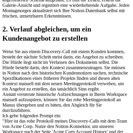
Galerie-Ansicht und registriert eine wiederkehrende Aufgabe. Jeden 
Montagmorgen aktualisiert sich Ihre Notion-Datenbank selbst mit 
frischen, umsetzbaren Erkenntnissen.
2. Verlauf abgleichen, um ein 
Kundenangebot zu erstellen
Wenn Sie aus einem Discovery-Call mit einem Kunden kommen, 
besteht der nächste Schritt meist darin, ein Angebot zu schreiben. 
Die Hürde liegt nicht im Verfassen des Dokuments selbst. Die 
Hürde besteht darin, den Kontext zusammenzutragen. Sie müssen 
in Notion nach den historischen Kundennotizen suchen, technische 
Spezifikationen eines früheren Projekts finden und diesen alten 
Kontext manuell mit dem neuen Meetingprotokoll verweben, um 
ein Angebot zu erstellen, das tatsächlich Sinn ergibt.
Anstatt verstreute historische Aufzeichnungen in Ihrem Workspace 
manuell aufzuspüren, können Sie das rohe Meetingprotokoll an 
Manus übergeben und es bitten, den Abgleich für Sie 
durchzuführen.
Ich gebe folgenden Prompt ein:
"Hier ist das rohe Protokoll meines Discovery-Calls mit dem Team 
von Acme Corp. Nutze den Notion-Konnektor, um unseren 
Workspace nach der Seite 'Acme Corp Account History' und der 