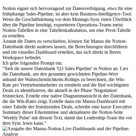
Notion eignet sich hervorragend zur Datenverfolgung, etwa für eine 
frühphasige Sales-Pipeline, ist aber kein Business-Intelligence-Tool. 
Wenn die Geschäftsleitung vor dem Montags-Sync einen Überblick 
über die Pipeline benötigt, exportieren Operations-Teams meist 
Notion-Tabellen in eine Tabellenkalkulation, um eine Pivot-Tabelle 
zu erstellen.
Anstatt die Daten zu verschieben, können Sie Manus die Notion-
Datenbank direkt auslesen lassen, die Berechnungen durchführen 
und ein visuelles Dashboard erstellen, das sich direkt in Ihrem 
Workspace befindet.
Ich gebe folgenden Prompt ein:
"Sieh dir unsere Datenbank 'Q3 Sales Pipeline' in Notion an. Lies 
die Datenbank, um den gesamten gewichteten Pipeline-Wert 
anhand der Wahrscheinlichkeits-Rollups zu berechnen, die Win-
Rate pro Vertriebsmitarbeiter zu ermitteln und die fünf wichtigsten 
Deals zu identifizieren, die aktuell in der Phase 'Negotiation' 
feststecken. Erstelle eine native Diagrammansicht in der Datenbank, 
die die Win-Rates zeigt. Erstelle dann ein Manus-
Dashboard
 mit 
einer Tabelle der festsitzenden Deals, schreibe eine kurze Executive 
Summary dieser Erkenntnisse und aktualisiere die Notion-Seite 
'Weekly Pulse' mit diesem Text, damit das Leadership-Team ihn vor 
dem Sync lesen kann."