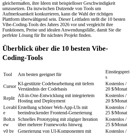
gleichermaßen, ihre Ideen mit beispielloser Geschwindigkeit 
umzusetzen. Da inzwischen Dutzende von Tools um 
Aufmerksamkeit konkurrieren, kann die Wahl der richtigen 
Plattform überwältigend sein. Dieser Leitfaden stellt die 10 besten 
Vibe-Coding-Tools des Jahres 2026 vor und vergleicht ihre 
Funktionen, Preise und idealen Anwendungsfälle, damit Sie die 
perfekte Lösung für Ihr nächstes Projekt finden.
Überblick über die 10 besten Vibe-
Coding-Tools
Einstiegsprei
Tool
Am besten geeignet für
s
KI-gestützte Codebearbeitung mit tiefem 
Kostenlos / 
Cursor
Verständnis der Codebasis
20 $/Monat
All-in-One-Entwicklung mit integriertem 
Kostenlos / 
Replit
Hosting und Deployment
20 $/Monat
Lovabl
Erstellung schöner Web-App-UIs mit 
Kostenlos / 
e
beeindruckender Frontend-Generierung
25 $/Monat
Bolt.n
Schnelles Prototyping mit zügiger Iteration 
Kostenlos / 
ew
über mehrere Frameworks hinweg
25 $/Monat
v0 by 
Generierung von UI-Komponenten mit 
Kostenlos / 