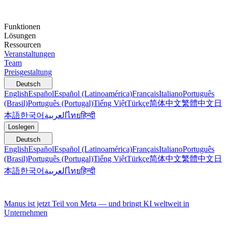
Funktionen
Lösungen
Ressourcen
Veranstaltungen
Team
Preisgestaltung
Deutsch
English
Español
Español (Latinoamérica)
Français
Italiano
Português
(Brasil)
Português (Portugal)
Tiếng Việt
Türkçe
简体中文
繁體中文
日
本語
한국어
العربية
ไทย
हिन्दी
Loslegen
Deutsch
English
Español
Español (Latinoamérica)
Français
Italiano
Português
(Brasil)
Português (Portugal)
Tiếng Việt
Türkçe
简体中文
繁體中文
日
本語
한국어
العربية
ไทย
हिन्दी
Manus ist jetzt Teil von Meta — und bringt KI weltweit in
Unternehmen