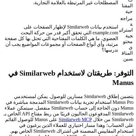
المصطلحات غير المرتبطة بالعلامة التجارية.
المفتا
حية
مراجع
ة 
استخدم بيانات Similarweb لإظهار الصفحات على 
استراتي
example.com
 التي تحقق أكبر قدر من حركة البحث 
جية 
العضوي. ما هي الكلمات المفتاحية التي تحتل بها كل صفحة 
محتو
مرتبة، وأي أنواع الصفحات أو مجموعات المواضيع يجب أن 
ى 
ندرسها؟
المناف
سين
التوفر: طريقتان لاستخدام Similarweb في 
Manus
يتضمن إطلاق Similarweb مسارين للوصول. يمكن لمستخدمي 
Manus Pro استخدام تجربة بيانات Similarweb المدمجة مباشرة في 
Manus دون الحاجة إلى حساب Similarweb منفصل. سيتمكن عملاء 
Similarweb المدفوعون الحاليون قريبًا من ربط مفتاح API الخاص بـ 
Similarweb من خلال 
Similarweb MCP
 على Manus للوصول القائم 
على الحساب؛ وهذا مسار اختياري للعملاء الذين يرغبون في 
استخدام المقاييس المضمنة في اشتراك Similarweb الخاص بهم. 