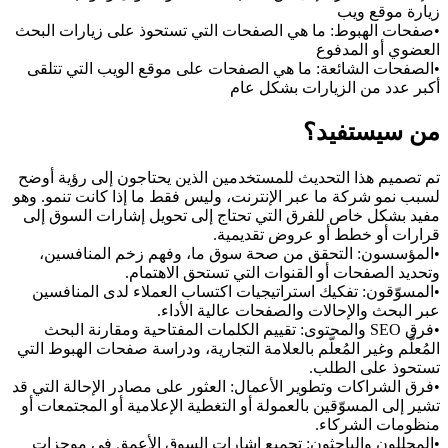
زيارة موقع ويب
•
صفحات الهبوط:
 ما هي الصفحات التي تستحوذ على زيارات البحث 
العضوي أو المدفوع
•
الصفحات الشائعة:
 ما هي الصفحات على موقع الويب التي تتلقى 
أكبر عدد من الزيارات بشكل عام
من سيستفيد؟
تم تصميم هذا التحديث للمستخدمين الذين يحتاجون إلى رؤية أوضح 
لسبب نمو شركة ما عبر الإنترنت، وليس فقط ما إذا كانت تنمو. وهو 
مفيد بشكل خاص للفرق التي تحتاج إلى تحويل إشارات السوق إلى 
قرارات أو خطط أو عروض تقديمية.
•
المؤسسون:
 التحقق من صحة سوق ما، وفهم زخم المنافسين، 
وتحديد الصفحات أو القنوات التي تستحق الاهتمام.
•
المسوّقون:
 تفكيك استراتيجيات اكتساب العملاء لدى المنافسين 
عبر البحث والإحالات والصفحات عالية الأداء.
•
فرق SEO والمحتوى:
 تقييم الكلمات المفتاحية ومقارنة البحث 
المُعلَّم وغير المُعلَّم بالعلامة التجارية، ودراسة صفحات الهبوط التي 
تستحوذ على الطلب.
•
فرق الشراكات وتطوير الأعمال:
 العثور على مصادر الإحالة التي قد 
تشير إلى المسوّقين بالعمولة أو التغطية الإعلامية أو المجتمعات أو 
منظومات الشركاء.
•
المحللون والباحثون:
 تجميع إشارات السوق الأعمق في موجزات 