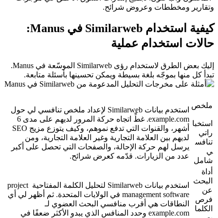
وتقارير ومخططات وعروض شرائح.
كيفية استخدام Similarweb في Manus: 
حالات استخدام عملية
إليك بعض الطرق لاستخدام رؤى Similarweb الموسّعة في Manus. 
تبدأ كل منها بموجّه بلغة بسيطة ويمكن تحسينها بأسئلة متابعة.
ملخص
استخدم بيانات Similarweb لإعداد ملخص تنافسي لي حول 
example.com
. غطِّ اتجاه حركة المرور لديهم على مدى 6 
استخبا
أشهر، والقنوات التي تدفع نموهم، وكيف يتوزع مزيج SEO 
راتي 
لديهم بين العلامة التجارية وغير العلامة التجارية، ومن 
تنافس
يرسل لهم حركة الإحالة، والصفحات التي تحصل على أكبر 
ي 
عدد من الزيارات. قدّمه كعرض شرائح.
شامل
أداة 
البحث 
استخدم بيانات Similarweb لتحليل الكلمة المفتاحية 
project 
عن 
management software
 في الولايات المتحدة. ثم أظهر لي أي 
فرص 
النطاقات هي أقرب منافسي البحث العضوي لـ 
الكلما
example.com
 وحدد المنافس الذي يبدو الأكثر ضعفًا في 
ت 