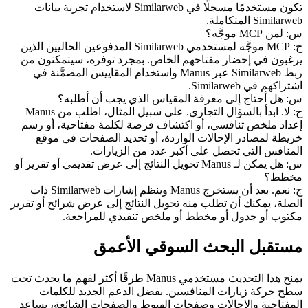
تكون مستخدمًا مسجلًا في Similarweb لاستخدام تجربة بيانات 
Similarweb المتكاملة.
س: لمن MCP موجَّه؟
ج: MCP موجَّه لمستخدمي Similarweb المدفوعين الحاليين الذين 
يرغبون في إحضار مفتاحهم الخاص. بمجرد توفره، سيتمكنون من 
ربط Similarweb عبر Manus واستخدام المقاييس المضمَّنة في 
اشتراكهم في Similarweb.
س: هل أحتاج إلى معرفة المقياس الذي يجب أن أطلبه؟
ج: لا. ابدأ بالسؤال التجاري. على سبيل المثال، اطلب من Manus 
إعداد ملخص تنافسي، أو اكتشاف فرصة لكلمة مفتاحية، أو رسم 
خريطة لمصادر الإحالات الواردة، أو تحديد الصفحات في موقع 
المنافس التي تحصل على أكبر عدد من الزيارات.
س: هل يمكن لـ Manus تحويل النتائج إلى عرض تقديمي أو تقرير أو 
مخطط؟
ج: نعم. بعد أن يستخرج Manus وينظم إشارات Similarweb ذات 
الصلة، يمكنك أن تطلب منه تحويل النتائج إلى عرض شرائح أو تقرير 
مكتوب أو جدول أو مخطط أو ملخص تنفيذي للمراجعة.
مستقبل البحث السوقي الأعمق
يمنح هذا التحديث مستخدمي Manus طرقًا أكثر لفهم ما يحدث تحت 
سطح حركة زيارات المنافسين. بفضل الدعم الجديد للكلمات 
المفتاحية والإحالات وصفحات الهبوط والصفحات الشائعة، يساعد 