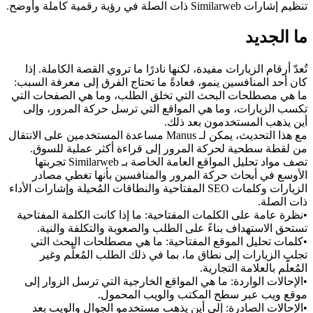
تنظيم إشارات Similarweb ذات الصلة في رؤية رقمية كاملة وأوضح.
ما الجديد
تُعدّ أرقام الزيارات مفيدة، لكنها نادرًا ما تروي القصة الكاملة. إذا 
كان أحد المنافسين ينمو، فعادةً ما تحتاج الفرق إلى معرفة السبب: 
ما هي مصطلحات البحث التي تخلق الطلب، وما هي الصفحات التي 
تكسب الزيارات، وما هي المواقع التي ترسل حركة المرور، وإلى 
أين يذهب المستخدمون بعد ذلك.
مع هذا التحديث، يمكن لـ Manus مساعدة المستخدمين على الانتقال 
من لقطة سطحية لحركة المرور إلى قراءة أكثر عملية للسوق. 
تصف مواد تحليل المواقع العامة الخاصة بـ Similarweb تجربتها 
الأوسع في أبحاث حركة المرور والمنافسين بأنها تغطي مصادر 
الزيارات وكلمات SEO المفتاحية والنطاقات المُحيلة وإشارات الأداء 
ذات الصلة.
•
نظرة عامة على الكلمات المفتاحية:
 ما إذا كانت الكلمة المفتاحية 
تستحق الاستهداف بناءً على الطلب والصعوبة والتكلفة والنية.
•
كلمات تحليل الموقع المفتاحية:
 ما هي مصطلحات البحث التي 
تجلب الزيارات إلى نطاق ما، بما في ذلك الطلب المُعلَّم وغير 
المُعلَّم بالعلامة التجارية.
•
الإحالات الواردة:
 ما هي المواقع الخارجية التي ترسل الزوار إلى 
موقع ويب عبر سطح المكتب والويب المحمول.
•
الإحالات الصادرة:
 إلى أين يذهب مستخدمو الجوال والويب بعد 