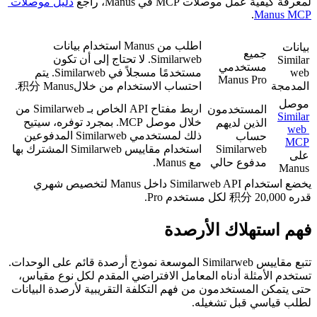
لمعرفة كيفية عمل موصلات MCP في Manus، راجع 
دليل موصلات 
.
Manus MCP
اطلب من Manus استخدام بيانات 
بيانات 
جميع 
Similarweb. لا تحتاج إلى أن تكون 
Similar
مستخدمي 
web 
مستخدمًا مسجلاً في Similarweb. يتم 
Manus Pro
المدمجة
احتساب الاستخدام من خلال积分 Manus.
موصل 
اربط مفتاح API الخاص بـ Similarweb من 
المستخدمون 
Similar
خلال موصل MCP. بمجرد توفره، سيتيح 
الذين لديهم 
web 
ذلك لمستخدمي Similarweb المدفوعين 
حساب 
MCP
Similarweb 
استخدام مقاييس Similarweb المشترك بها 
على 
مدفوع حالي
مع Manus.
Manus
يخضع استخدام Similarweb API داخل Manus لتخصيص شهري 
قدره 20,000 积分 لكل مستخدم Pro.
فهم استهلاك الأرصدة
تتبع مقاييس Similarweb الموسعة نموذج أرصدة قائم على الوحدات. 
تستخدم الأمثلة أدناه المعامل الافتراضي المقدم لكل نوع مقياس، 
حتى يتمكن المستخدمون من فهم التكلفة التقريبية لأرصدة البيانات 
لطلب قياسي قبل تشغيله.