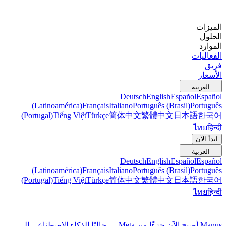
الميزات
الحلول
الموارد
الفعاليات
فريق
الأسعار
العربية
Deutsch
English
Español
Español
(Latinoamérica)
Français
Italiano
Português (Brasil)
Português
(Portugal)
Tiếng Việt
Türkçe
简体中文
繁體中文
日本語
한국어
ไทย
हिन्दी
ابدأ الآن
العربية
Deutsch
English
Español
Español
(Latinoamérica)
Français
Italiano
Português (Brasil)
Português
(Portugal)
Tiếng Việt
Türkçe
简体中文
繁體中文
日本語
한국어
ไทย
हिन्दी
Manus أصبح الآن جزءًا من Meta — جالبًا الذكاء الاصطناعي إلى