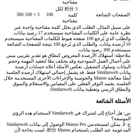
مفتاحية
3 积分 لكل 
300
3 × 100
100
الصفحات الشائعة
كلمة 
مفتاحية
على سبيل المثال، الطلب الذي يحلل كلمة مفتاحية واحدة عبر 
نظرة عامة على الكلمات المفتاحية سيستخدم 17 رصيد بيانات. 
والطلب الذي يُرجع 100 صفحة هبوط للكلمات المفتاحية سيستخدم 
10 أرصدة بيانات. والطلب الذي يُرجع 100 نتيجة للصفحات الشائعة 
سيستخدم 300 رصيد بيانات.
ملاحظة: استهلاك الأرصدة المعروض كنطاق هو تقدير تقريبي مبني 
على أحمال العمل النموذجية وقد يختلف تبعًا لتعقيد المهمة وحجم 
البيانات وسلوك التشغيل. تعكس الأمثلة أعلاه حسابات أرصدة 
بيانات Similarweb فقط. قد يشمل إجمالي استهلاك أرصدة الجلسة 
أيضًا معالجة Manus والحوسبة والإجراءات الأخرى المستخدمة خلال 
الجلسة. يعتمد التوفر الفعلي على المقياس والاستعلام والسوق 
والنطاق الزمني وتغطية بيانات Similarweb.
الأسئلة الشائعة
س: هل أحتاج إلى اشتراك في Similarweb لاستخدام هذه الرؤى 
الموسعة؟
ج: لا. يمكن لمستخدمي Manus Pro الوصول إلى بيانات Similarweb 
المدعومة عند الطلب باستخدام 积分 Manus. لست بحاجة لأن 