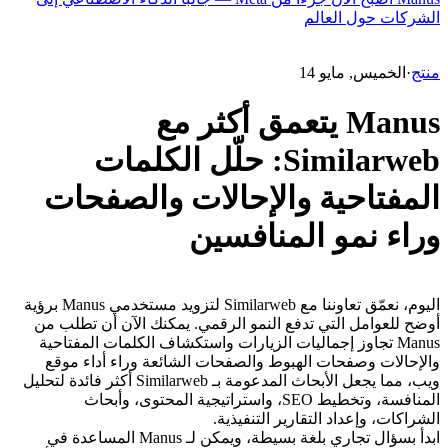
الشركات حول العالم
منتج
·
الخميس, مايو 14
Manus يتعمق أكثر مع
Similarweb: حلّل الكلمات
المفتاحية والإحالات والصفحات
وراء نمو المنافسين
اليوم، نعمّق تعاوننا مع Similarweb لتزويد مستخدمي Manus برؤية 
أوضح للعوامل التي تدفع النمو الرقمي. يمكنك الآن أن تطلب من 
Manus تجاوز إجماليات الزيارات واستكشاف الكلمات المفتاحية 
والإحالات وصفحات الهبوط والصفحات الشائعة وراء أداء موقع 
ويب، مما يجعل الأبحاث المدعومة بـ Similarweb أكثر فائدة لتحليل 
المنافسة، وتخطيط SEO، واستراتيجية المحتوى، وأبحاث 
الشراكات، وإعداد التقارير التنفيذية.
ابدأ بسؤال تجاري بلغة بسيطة، ويمكن لـ Manus المساعدة في 