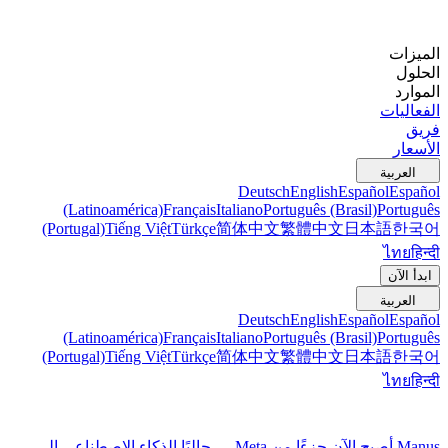
الميزات
الحلول
الموارد
الفعاليات
فريق
الأسعار
العربية
Deutsch
English
Español
Español
(Latinoamérica)
Français
Italiano
Português (Brasil)
Português
(Portugal)
Tiếng Việt
Türkçe
简体中文
繁體中文
日本語
한국어
ไทย
हिन्दी
ابدأ الآن
العربية
Deutsch
English
Español
Español
(Latinoamérica)
Français
Italiano
Português (Brasil)
Português
(Portugal)
Tiếng Việt
Türkçe
简体中文
繁體中文
日本語
한국어
ไทย
हिन्दी
Manus أصبح الآن جزءًا من Meta — جالبًا الذكاء الاصطناعي إلى