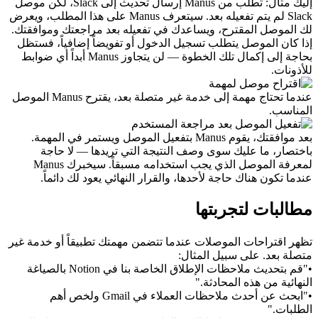
إليك مثال: تطلب من Manus إرسال تحديث إلى Slack، لكن موصل 
Slack لم يتم تفعيله بعد. سيتعرف Manus على هذا المطلب، ويعرض 
لك الموصل المقترح، ويساعدك في تفعيله بعد مراجعتك وموافقتك. 
إذا كان الموصل يتطلب تسجيل الدخول أو تفويضاً إضافياً، فستظل 
بحاجة إلى إكمال تلك الخطوة — لن يتجاوز Manus أبداً أي ضوابط 
للأذونات.
عندما تحتاج مهمة إلى خدمة غير متصلة بعد، يقترح Manus الموصل 
المناسب.
بعد موافقتك، يقوم Manus بتفعيل الموصل ويستمر في المهمة.
باختصار، ما عليك سوى وصف النتيجة التي تريدها — لا حاجة 
لمعرفة الموصل الذي يجب استخدامه مسبقاً. سيخبرك Manus 
عندما تكون هناك حاجة لأحدها، والقرار النهائي يعود لك دائماً.
مطالبات لتجربتها
تظهر اقتراحات الموصلات عندما تتضمن مهمتك تطبيقاً أو خدمة غير 
متصلة بعد. على سبيل المثال:
•
"قم بتحديث ملاحظات الإطلاق الخاصة بنا في Notion بالصياغة 
النهائية من هذه المحادثة."
•
"ابحث عن أحدث ملاحظات العملاء في Gmail ولخص أهم 
الطلبات."