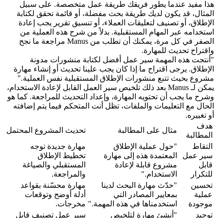
هذا مفيد عندما يطور فريقك طريقة عمل متخصصة. على سبيل 
المثال، قد يكون لديك طريقة بحث مفضلة، أو قائمة تحقق لكتابة 
الإطلاق، أو تصنيف لتعليقات العملاء، أو تنسيق تقرير يجب إعادة 
استخدامه عبر المهام المستقبلية. بدلاً من شرح هذه العملية من 
الصفر في كل مرة، يمكنك أن تطلب من Manus مراجعة ما نجح 
واقتراح تحديث للمهارة.
"أنتجت هذه المهمة سير عمل أفضل لكتابة منشورات مدونة 
الإطلاق. يرجى اقتراح ما إذا كان يجب علينا تحديث أو إنشاء مهارة 
مشروع بحيث تتبع منشورات الإطلاق المستقبلية نفس العملية."
يمكن لـ Manus بعد ذلك تلخيص سير العمل القابل لإعادة الاستخدام، 
وشرح ما يجب أن تحتويه المهارة، وإعداد التحديث للمراجعة. كما هو 
الحال مع التعليمات والملفات، تظل أنت المتحكم فيما يتم إضافته 
أو تغييره.
هدف 
مثال على المطالبة
تحديث المشروع المحتمل
المطالبة
التقاط 
"حول عملية الإطلاق 
مهارة جديدة توجه 
سير عمل 
المعتمدة هذه إلى مهارة 
تخطيط الإطلاق 
قابل 
مشروع قابلة لإعادة 
المستقبلي والصياغة 
للتكرار
الاستخدام."
والمراجعة.
تحسين 
"حدّث مهارة البحث لدينا 
مهارة محسّنة بقواعد 
عملية 
بمعايير المصادر التي 
أدلة أوضح وتوقعات 
موجودة
استخدمناها في هذه المهمة."
مخرجات.
توحيد 
"أنشئ مهارة لتلخيص 
سير عمل تصنيف قابل 