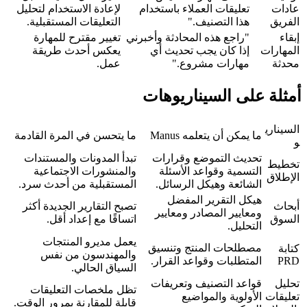
عادات 
تعليقات العملاء باستخدام 
لإعادة الاستخدام لتحليل 
الفريق
هذا التصنيف."
التعليقات المستقبلية.
إبقاء 
"راجع هذه المحادثة وأخبرني 
تغيير مقترح للمهارة 
المهارات 
إذا كان يجب تحديث أي 
يعكس أحدث طريقة 
محدثة
مهارات مشروع."
عمل.
أمثلة على السيناريوهات
السيناري
ما يمكن أن يتعلمه Manus
ما يتحسن في المرة القادمة
و
تحديث التموضع وقرارات 
تبدأ المدونات والمستندات 
تخطيط 
التسمية وقواعد الأسئلة 
والمنشورات الاجتماعية 
الإطلاق
الشائعة وهيكل الرسائل.
المستقبلية من أحدث سرد.
هيكل التقرير المفضل 
أبحاث 
تصبح التقارير الجديدة أكثر 
ومعايير المصادر ومعايير 
السوق
اتساقًا مع إعداد أقل.
التحليل.
يعمل مديرو المنتجات 
مصطلحات المنتج وتنسيق 
كتابة 
والمهندسون من نفس 
PRD
المتطلبات وقواعد القرار.
السياق الحالي.
تحليل 
قواعد التصنيف وتعريفات 
تظل ملخصات التعليقات 
تعليقات
الأولوية والمواضيع 
قابلة للمقارنة بمرور الوقت.