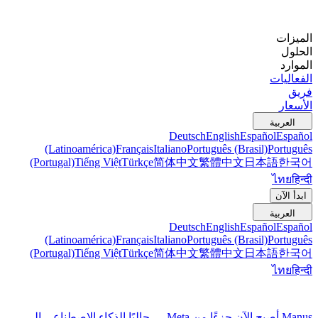
الميزات
الحلول
الموارد
الفعاليات
فريق
الأسعار
العربية
Deutsch
English
Español
Español
(Latinoamérica)
Français
Italiano
Português (Brasil)
Português
(Portugal)
Tiếng Việt
Türkçe
简体中文
繁體中文
日本語
한국어
ไทย
हिन्दी
ابدأ الآن
العربية
Deutsch
English
Español
Español
(Latinoamérica)
Français
Italiano
Português (Brasil)
Português
(Portugal)
Tiếng Việt
Türkçe
简体中文
繁體中文
日本語
한국어
ไทย
हिन्दी
Manus أصبح الآن جزءًا من Meta — جالبًا الذكاء الاصطناعي إلى